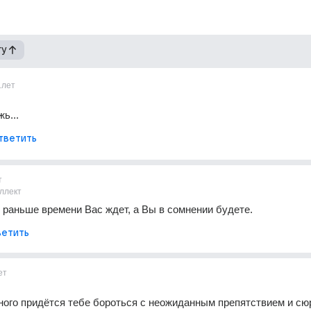
гу
1лет
ь...
тветить
т
ллект
 раньше времени Вас ждет, а Вы в сомнении будете.
етить
ет
много придётся тебе бороться с неожиданным препятствием и с