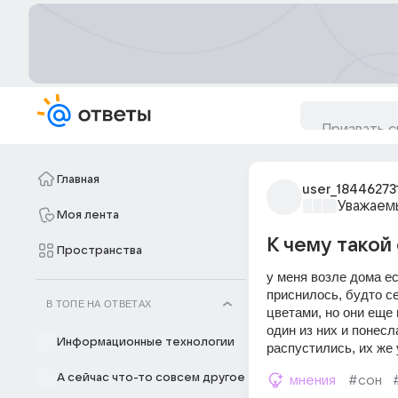
Главная
user_18446273
Уважаем
Моя лента
К чему такой
Пространства
у меня возле дома ес
приснилось, будто сей
В ТОПЕ НА ОТВЕТАХ
цветами, но они еще 
один из них и понесл
Информационные технологии
распустились, их же 
А сейчас что-то совсем другое
мнения
#сон