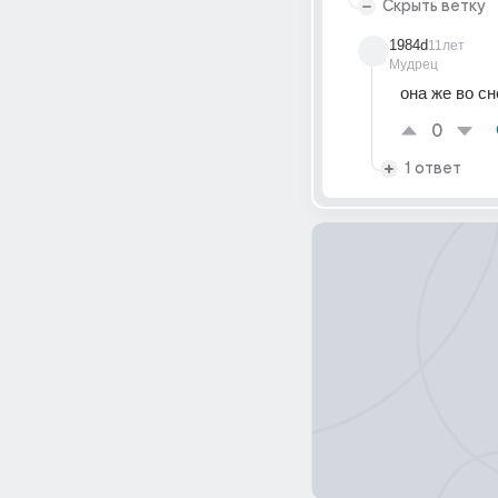
Скрыть ветку
1984d
11лет
Мудрец
она же во сн
0
1 ответ