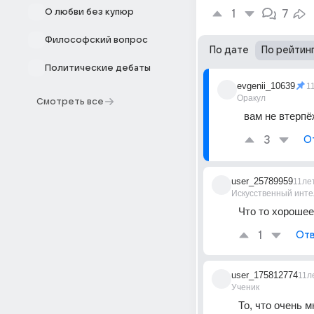
О любви без купюр
1
7
Философский вопрос
По дате
По рейтин
Политические дебаты
evgenii_10639
1
Оракул
Смотреть все
вам не втерпёж
3
О
user_25789959
11ле
Искусственный инте
Что то хорошее
1
Отв
user_175812774
11л
Ученик
То, что очень 