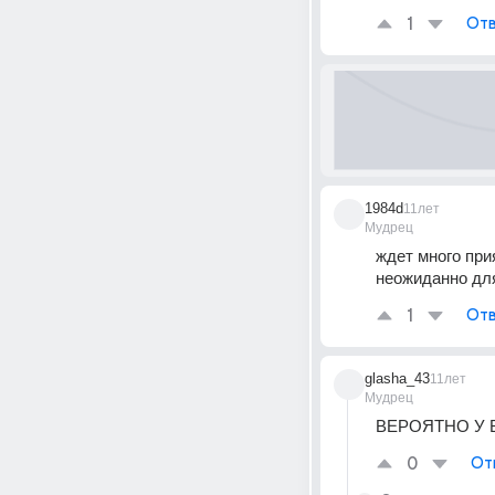
1
Отв
1984d
11лет
Мудрец
ждет много при
неожиданно дл
1
Отв
glasha_43
11лет
Мудрец
ВЕРОЯТНО У Ва
0
От