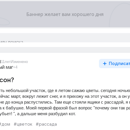
1
11лет
Изменено
Подписа
ый маг
+4
 сон?
ть небольшой участок, где я летом сажаю цветы. сегодня ночью
час март, вокруг лежит снег, и я прихожу на этот участок, а он 
не до конца распустились. Там еще стояли ящики с рассадой, я 
а к бабушке. Моей первой фразой был вопрос "почему они так ра
убьет! ", а дальше меня разбудил кот.
#дом
#цветок
#рассада