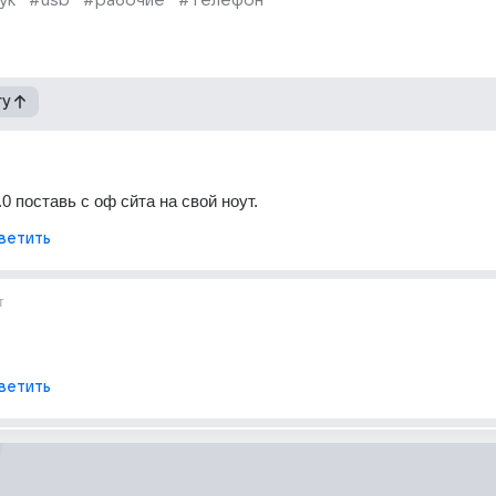
ук
#usb
#рабочие
#телефон
гу
0 поставь с оф сйта на свой ноут.
ветить
т
ветить