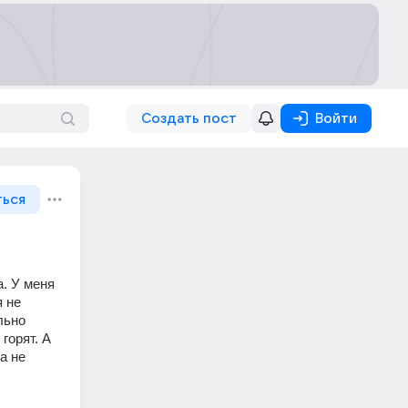
Создать пост
Войти
ться
. У меня 
 не 
ьно 
орят. А 
 не 