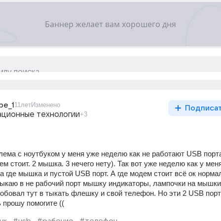
be_1
11лет
Изменено
Подписа
ционные технологии
+3
лема с ноутбуком у меня уже неделю как не работают USB порта
м стоит. 2 мышка. 3 нечего нету). Так вот уже неделю как у меня
 где мышка и пустой USB порт. А где модем стоит всё ок нормал
тыкаю в не рабочий порт мышку индикаторы, лампочки на мышки г
робовал тут в тыкать флешку и свой телефон. Но эти 2 USB порта
 прошу помогите ((