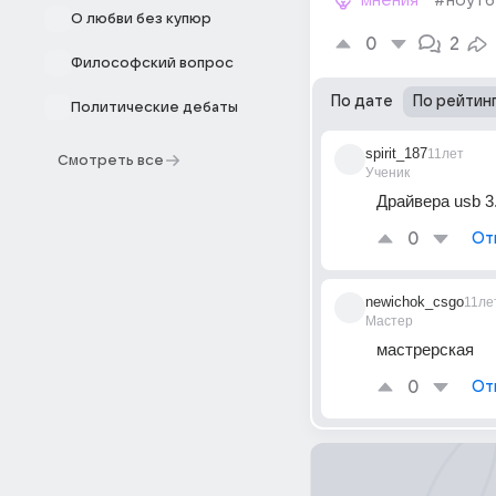
мнения
#ноутб
О любви без купюр
0
2
Философский вопрос
По дате
По рейтин
Политические дебаты
spirit_187
11лет
Смотреть все
Ученик
Драйвера usb 3.
0
От
newichok_csgo
11ле
Мастер
мастрерская
0
От