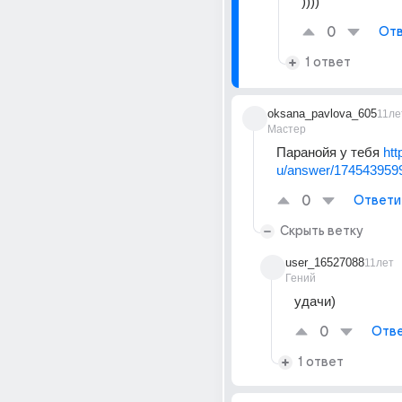
))))
0
Отв
1 ответ
oksana_pavlova_605
11ле
Мастер
Паранойя у тебя 
htt
u/answer/174543959
0
Ответи
Скрыть ветку
user_16527088
11лет
Гений
удачи)
0
Отве
1 ответ