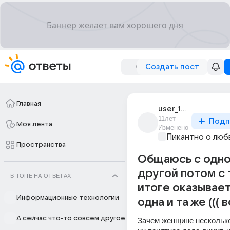
Создать пост
Главная
user_16527088
11лет
Подп
Моя лента
Изменено
Пикантно о люб
Пространства
Общаюсь с одно
другой потом с 
В ТОПЕ НА ОТВЕТАХ
итоге оказывает
Информационные технологии
одна и та же ((( 
А сейчас что-то совсем другое
Зачем женщине несколько