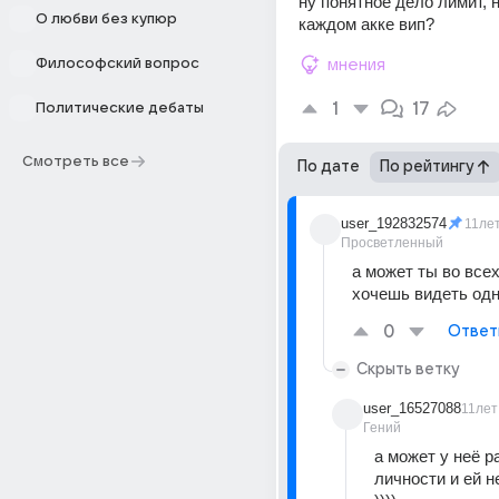
ну понятное дело лимит, н
О любви без купюр
каждом акке вип?
Философский вопрос
мнения
1
17
Политические дебаты
Смотреть все
По дате
По рейтингу
user_192832574
11ле
Просветленный
а может ты во всех
хочешь видеть одн
0
Ответ
Скрыть ветку
user_16527088
11лет
Гений
а может у неё р
личности и ей н