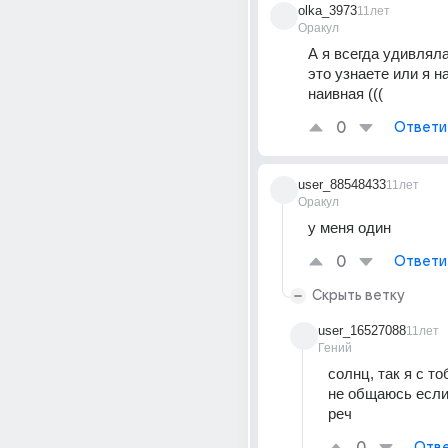
olka_3973
11лет
Оракул
А я всегда удивляла
это узнаете или я н
наивная (((
0
Ответи
user_88548433
11лет
Оракул
у меня один
0
Ответи
Скрыть ветку
user_16527088
11лет
Гений
солнц, так я с то
не общаюсь если 
реч
Отве