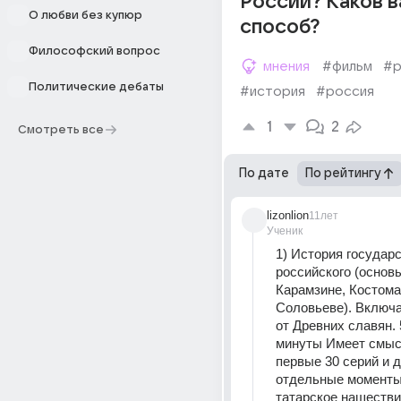
России? Каков 
О любви без купюр
способ?
Философский вопрос
мнения
#фильм
#р
Политические дебаты
#история
#россия
1
2
Смотреть все
По дате
По рейтингу
lizonlion
11лет
Ученик
1) История государс
российского (основы
Карамзине, Костомар
Соловьеве). Включа
от Древних славян. 5
минуты Имеет смыс
первые 30 серий и д
отдельные моменты,
татарское нашествие