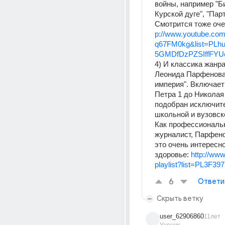
войны, например "Би
Курской дуге", "Парт
Смотрится тоже очен
p://www.youtube.co
q67FM0kg&list=PL
5GMDfDzPZSIffFYU
4) И классика жанра
Леонида Парфенова 
империя". Включает 
Петра 1 до Николая 
подобран исключите
школьной и вузовско
Как профессиональ
журналист, Парфено
это очень интересно
здоровье: 
http://ww
playlist?list=PL3F3
6
Ответи
Скрыть ветку
user_62906860
11лет