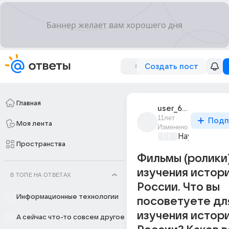
Создать пост
Главная
user_62906860
11лет
Подп
Моя лента
Изменено
Наука
+4
Пространства
Фильмы (ролики
изучения истор
В ТОПЕ НА ОТВЕТАХ
России. Что вы
Информационные технологии
посоветуете дл
изучения истор
А сейчас что-то совсем другое