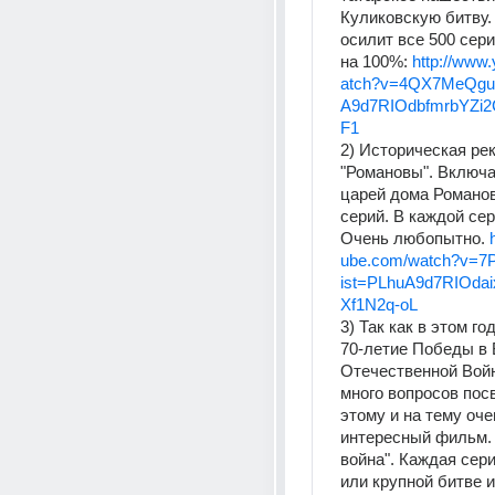
Куликовскую битву. Н
осилит все 500 сери
на 100%: 
http://www
atch?v=4QX7MeQguA
A9d7RIOdbfmrbYZi
F1
2) Историческая рек
"Романовы". Включа
царей дома Романовы
серий. В каждой сери
Очень любопытно. 
ube.com/watch?v=7
ist=PLhuA9d7RIOda
Xf1N2q-oL
3) Так как в этом го
70-летие Победы в 
Отечественной Войн
много вопросов пос
этому и на тему очен
интересный фильм. 
война". Каждая сер
или крупной битве и