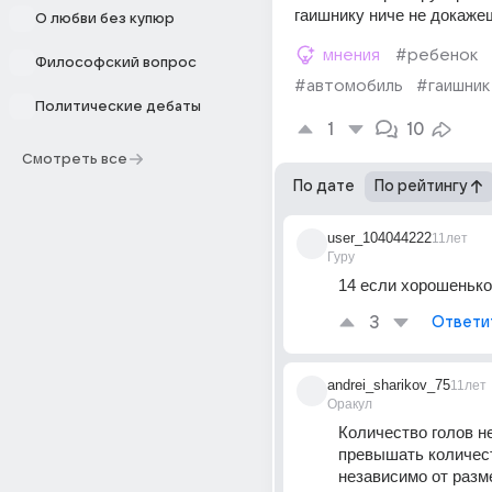
гаишнику ниче не докаже
О любви без купюр
мнения
#ребенок
Философский вопрос
#автомобиль
#гаишник
Политические дебаты
1
10
Смотреть все
По дате
По рейтингу
user_104044222
11лет
Гуру
14 если хорошенько
3
Ответи
andrei_sharikov_75
11лет
Оракул
Количество голов н
превышать количест
независимо от разме