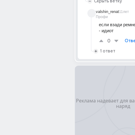
Скрыть ветку
valshin_renat
11лет
Профи
если взади ремне
- идиот
0
Отве
1 ответ