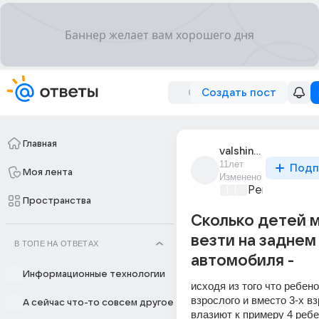
Создать пост
Главная
valshin_renat
11лет
Подп
Моя лента
Изменено
Ремонт и об
Пространства
Сколько детей 
везти на заднем
В ТОПЕ НА ОТВЕТАХ
автомобиля -
Информационные технологии
исходя из того что ребено
взрослого и вместо 3-х вз
А сейчас что-то совсем другое
влазиют к примеру 4 ребе