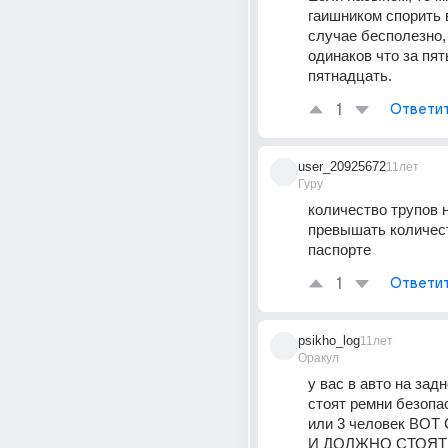
гаишником спорить 
случае бесполезно,
одинаков что за пять
пятнадцать.
1
Ответи
user_20925672
11лет
Гуру
количество трупов н
превышать количест
паспорте
1
Ответи
psikho_log
11лет
Оракул
у вас в авто на задн
стоят ремни безопас
или 3 человек ВОТ
И ДОЛЖНО СТОЯТЬ