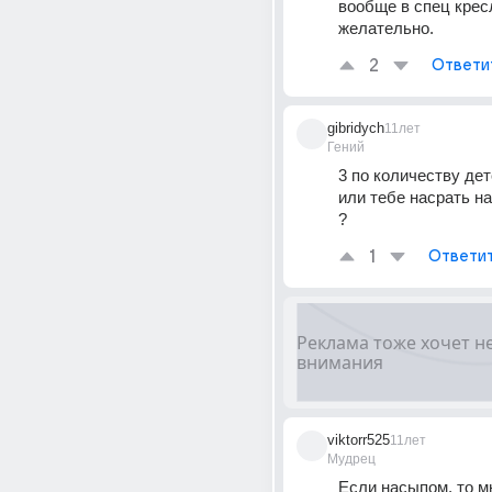
вообще в спец кресл
желательно.
2
Ответи
gibridych
11лет
Гений
3 по количеству дет
или тебе насрать на
?
1
Ответи
viktorr525
11лет
Мудрец
Если насыпом, то мн