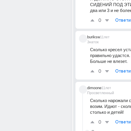
СИДЕНИЙ ПОД ЭТИ
два или 3 и не боле
0
Ответи
buriksw
11лет
Знаток
Сколько кресел уст
правильно удастся. О
Больше не влезет.
0
Ответи
dimoone
11лет
Просветленный
Сколько нарожали с
возим. Идиот - скол
столько и детей!
0
Ответи