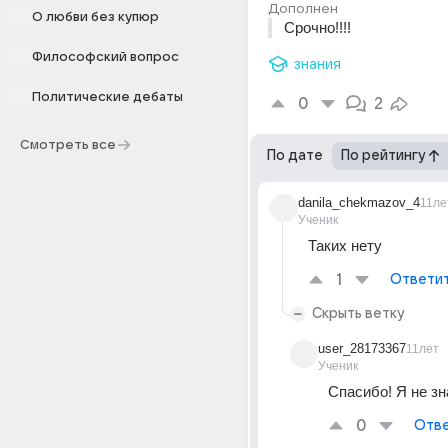
Дополнен
О любви без купюр
Cpoчнo!!!!
Философский вопрос
знания
Политические дебаты
0
2
Смотреть все
По дате
По рейтингу
danila_chekmazov_4
11ле
Ученик
Таких нету
1
Ответи
Скрыть ветку
user_28173367
11лет
Ученик
Спасибо! Я не зн
0
Отве