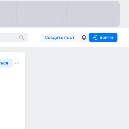
Создать пост
Войти
ться