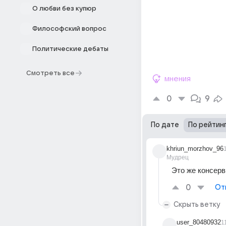
О любви без купюр
Философский вопрос
Политические дебаты
Смотреть все
мнения
0
9
По дате
По рейтин
khriun_morzhov_96
Мудрец
Это же консерв
0
От
Скрыть ветку
user_80480932
1