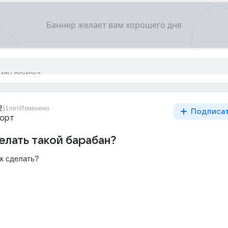
2
11лет
Изменено
Подписа
порт
лать такой барабан?
ак сделать?