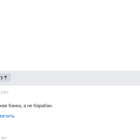
гу
11лет
ная банка, а не барабан.
ветить
1лет