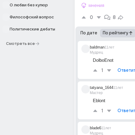
О любви без купюр
мнения
0
8
Философский вопрос
Политические дебаты
По дате
По рейтингу
Смотреть все
baldman
11лет
Мудрец
DolboEnot
1
Ответи
tatyana_1644
11лет
Мастер
Eblont
1
Ответи
blade6
11лет
Мудрец