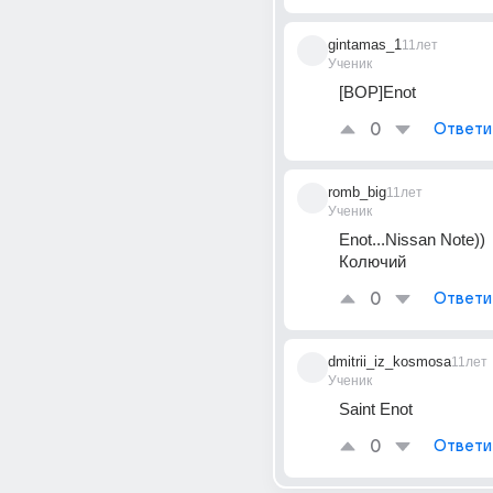
gintamas_1
11лет
Ученик
[BOP]Enot
0
Ответи
romb_big
11лет
Ученик
Enot...Nissan Note))
Колючий
0
Ответи
dmitrii_iz_kosmosa
11лет
Ученик
Saint Enot
0
Ответи