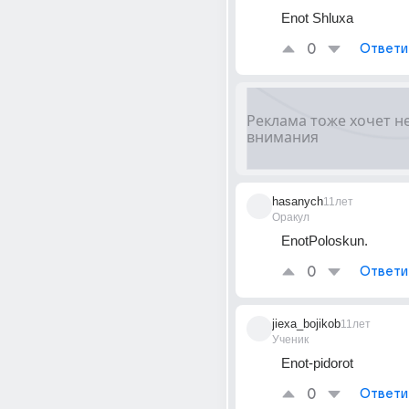
Enot Shluxa
0
Ответи
hasanych
11лет
Оракул
EnotPoloskun.
0
Ответи
jiexa_bojikob
11лет
Ученик
Enot-pidorot
0
Ответи