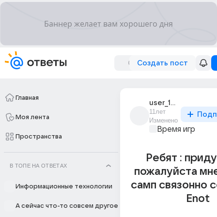
Создать пост
Главная
user_192415296
11лет
Подп
Моя лента
Изменено
Время игр
Пространства
Ребят : прид
В ТОПЕ НА ОТВЕТАХ
пожалуйста мне
самп связонно 
Информационные технологии
Enot
А сейчас что-то совсем другое