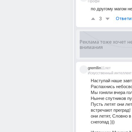
Профи
по другому магом н
3
Ответи
gremllin
11лет
Искусственный интеллект
Наступай наше завтр
Распахнись небосво
Мы гоняли вчера гол
Пусть летят они летя
встречают преград! 
они летят, Словно в
снегопад )))