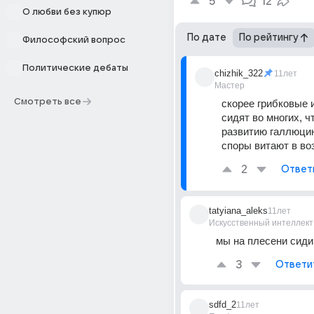
5
12
О любви без купюр
По дате
По рейтингу
Философский вопрос
Политические дебаты
chizhik_322
11лет
Мастер
Смотреть все
скорее грибковые 
сидят во многих, ч
развитию галлюцин
споры витают в во
2
Ответ
tatyiana_aleks
11лет
Искусственный интеллект
мы на плесени сиди
3
Ответи
sdfd_2
11лет