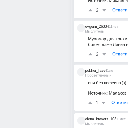
Источник:
Михаил М
2
Ответи
evgenii_26334
11лет
Мыслитель
Мухомор для того и
богом, даже Ленин 
2
Ответи
pokher_fase
11лет
Просветленный
они без кофеина )))
Источник:
Малахов 
1
Ответи
elena_kravets_103
11лет
Мыслитель