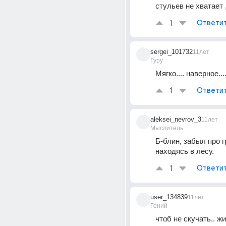
стульев не хватает ,
1
Ответи
sergei_101732
11лет
Гуру
Мягко.... наверное....
1
Ответи
aleksei_nevrov_3
11лет
Мыслитель
Б-блин, забыл про г
находясь в лесу.
1
Ответи
user_134839
11лет
Гений
чтоб не скучать.. жи