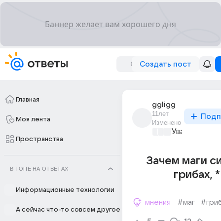
Создать пост
Главная
ggligg
11лет
Подп
Моя лента
Изменено
Уважаемый м
Пространства
Зачем маги с
В ТОПЕ НА ОТВЕТАХ
грибах, *
Информационные технологии
мнения
#маг
#гри
А сейчас что-то совсем другое