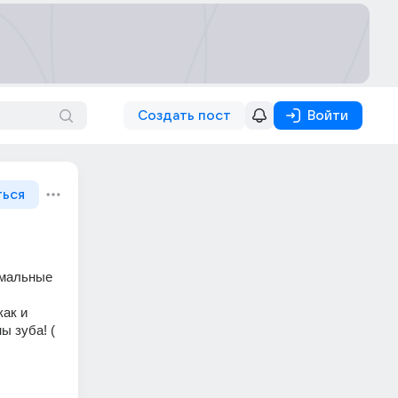
Создать пост
Войти
ться
рмальные 
ак и 
 зуба! ( 