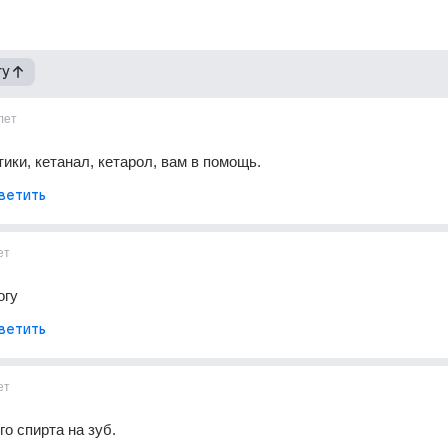
гу
лет
тики, кетанал, кетарол, вам в помощь.
ветить
ет
огу
ветить
ет
го спирта на зуб.