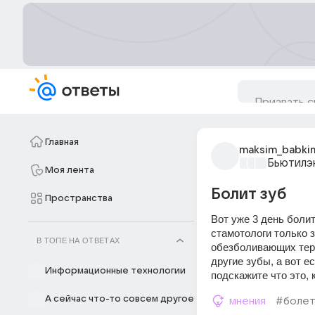
Главная
maksim_babki
Бьютилэ
Моя лента
Болит зуб
Пространства
Вот уже 3 день болит
стамотологи только з
В ТОПЕ НА ОТВЕТАХ
обезболивающих терпл
другие зубы, а вот е
Информационные технологии
подскажите что это, 
А сейчас что-то совсем другое
мнения
#болет