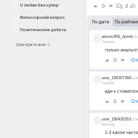
О любви без купюр
0
3
Философский вопрос
По дате
По рейтин
Политические дебаты
atomic856_domik
11
Ученик
Смотреть все
только анальге
0
От
user_190307368
11л
Ученик
иди к стоматол
0
От
user_190426353
11л
Мастер
1-3 капли чисто