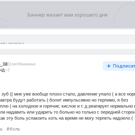
n_38
11лет
Изменено
Подписа
нд
+2
 зуб (( мне уже вообще плохо стало, давление упало ( а все но
автра будут работать ( болит импульсивно но терпимо, я без 
ю ( на холодное и горячие, кислое и т. д реагирует нормально к
сли надавить или ударить то больно но только с передней стороны
как эту боль успакоить хоть на время не могу терпеть надоело (
ь
#боль