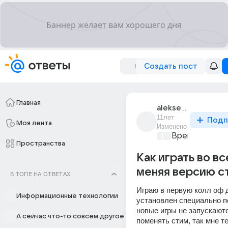
Создать пост
Главная
alekseevich_373
11лет
Подп
Моя лента
Изменено
Время игр
+1
Пространства
Как играть во вс
меняя версию с
В ТОПЕ НА ОТВЕТАХ
Играю в первую колл оф д
Информационные технологии
установлен специально по
новые игры не запускаютс
А сейчас что-то совсем другое
поменять стим, так мне те