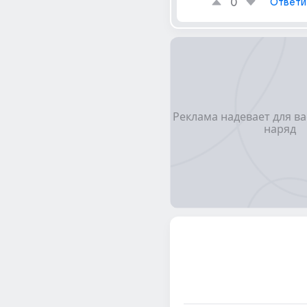
0
Ответи