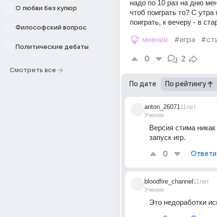
надо по 10 раз на дню мен
О любви без купюр
чтоб поиграть то? С утра 
поиграть, к вечеру - в ста
Философский вопрос
мнения
#игра
#ст
Политические дебаты
0
2
Смотреть все
По дате
По рейтингу
anton_26071
11лет
Ученик
Версия стима никак 
запуск игр.
0
Ответи
bloodfire_channel
11лет
Ученик
Это недоработки ис