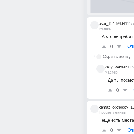
user_194894341
11л
Ученик
А кто ее грабит
0
От
Скрыть ветку
veliy_vensen
11л
Мастер
Да ты посмот
0
kamaz_otkhodov_1
Просветленный
еще есть места
0
От