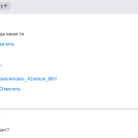
гу
да какая та
ветить
ет
/article/rubric_41/article_887/
Ответить
т
ает?