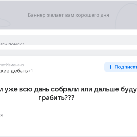
лет
Изменено
Подписа
ские дебаты
+1
и уже всю дань собрали или дальше буду
грабить???
я