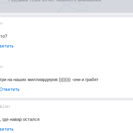
ет
 то?
ветить
ет
ри на наших миллиардеров )))))))) -они и грабят
Ответить
6
11лет
, где навар остался
ветить