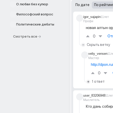
О любви без купюр
По дате
По рейтин
Философский вопрос
igor_sajapin
11лет
Профи
Политические дебаты
новая алтын ор
0
От
Смотреть все
Скрыть ветку
veliy_vensen
11л
Мастер
http://dpon.ru
0
1 ответ
user_83206948
11ле
Мыслитель
Кто дань собир