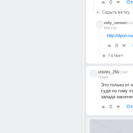
0
От
Скрыть ветку
veliy_vensen
11л
Мастер
http://dpon.ru
0
1 ответ
shtirlits_256
11лет
Гений
Это только от н
судя по тому ч
запада закончи
0
От