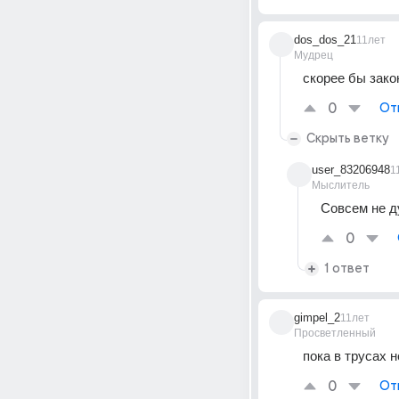
dos_dos_21
11лет
Мудрец
скорее бы зако
0
От
Скрыть ветку
user_83206948
1
Мыслитель
Совсем не 
0
1 ответ
gimpel_2
11лет
Просветленный
пока в трусах н
0
От