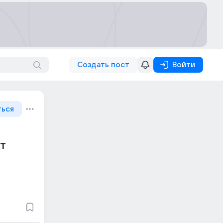
Создать пост
Войти
ться
т