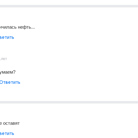
нчилась нефть...
ветить
1лет
думаем?
Ответить
е оставят
ветить