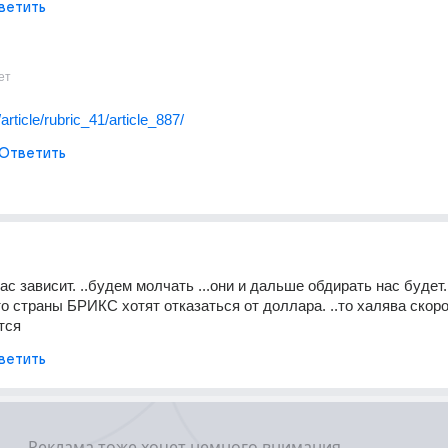
ветить
ет
/article/rubric_41/article_887/
Ответить
ас зависит. ..будем молчать ...они и дальше обдирать нас будет...
то страны БРИКС хотят отказаться от доллара. ..то халява скоро
тся
ветить