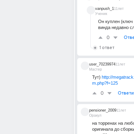
vanpush_1
11лет
Ученик
Он куплен (ключ е
винда недавно с
0
Отве
1 ответ
user_70239974
11лет
Мастер
Тут) 
http://megatrack
m.php?f=125
0
Ответи
pensioner_2009
11лет
Оракул
на торренах на любо
оригинала до сборки