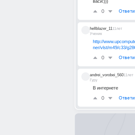
васи:)))
0
Ответи
hellblazer_11
11лет
Ученик
http://www.upcompute
ner/vlst/m49/c33/g28
0
Ответи
andrei_vorobei_560
11лет
Гуру
В интернете
0
Ответи