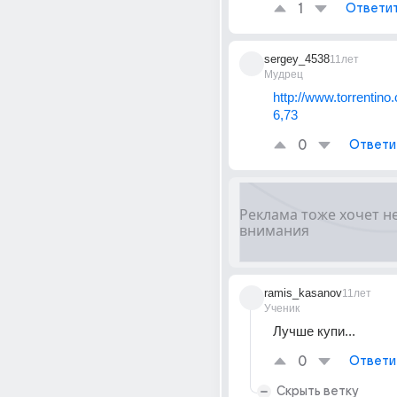
1
Ответи
sergey_4538
11лет
Мудрец
http://www.torrentin
6,73
0
Ответи
ramis_kasanov
11лет
Ученик
Лучше купи...
0
Ответи
Скрыть ветку