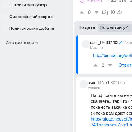
мнения
#скачать
О любви без купюр
0
10
Философский вопрос
По дате
По рейтингу
Политические дебаты
user_194832703
Смотреть все
11ле
Мастер
http://binural.org/sof
0
Ответ
user_194571932
11лет
Ученик
На оф сайте вы её у
скачаете.. так что? 
пока есть закачка с
(и пока вам дают сс
http://rsload.net/sof
748-windows-7-sp1.h