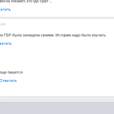
весна покажет, кто где срал"..
етить
1лет
но ГБР была зачищена своими. Историю надо было изучать.
ветить
 еще пишется
Ответить