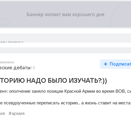
зменено
Подписа
еские дебаты
+3
СТОРИЮ НАДО БЫЛО ИЗУЧАТЬ?:))
н»: ополчение заняло позиции Красной Армии во время ВОВ, сил
е псевдоученные переписать историю.. а жизнь ставит на места
ия
#армия