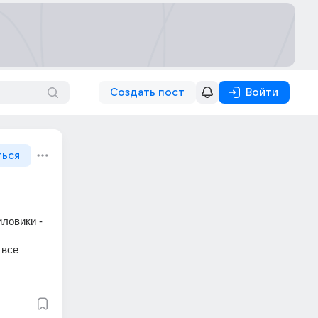
Создать пост
Войти
ться
овики - 
 все