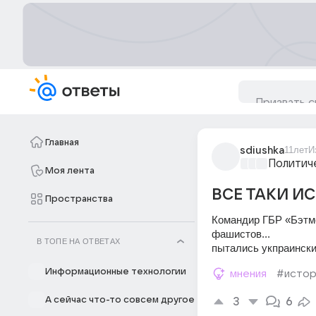
Главная
sdiushka
11лет
И
Политич
Моя лента
ВСЕ ТАКИ И
Пространства
Командир ГБР «Бэтме
фашистов...
В ТОПЕ НА ОТВЕТАХ
пытались укпраински
Информационные технологии
мнения
#истор
А сейчас что-то совсем другое
3
6