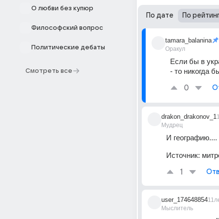
О любви без купюр
По дате
По рейтин
Философский вопрос
tamara_balanina
Политические дебаты
Оракул
Если бы в укр
- то никогда б
Смотреть все
0
О
drakon_drakonov_1
Мудрец
И географию....
Источник:
митр
1
Отв
user_174648854
11л
Мыслитель