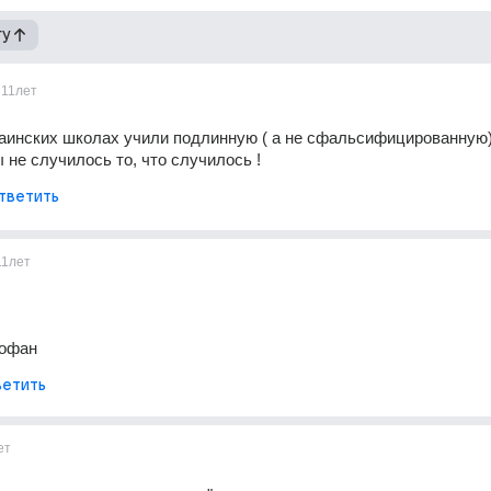
гу
11лет
аинских школах учили подлинную ( а не сфальсифицированную)
ы не случилось то, что случилось !
тветить
11лет
офан
етить
ет