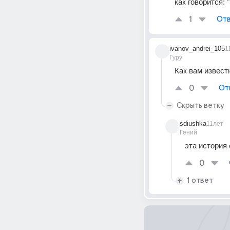
как говорится: "
1
Отв
ivanov_andrei_105
1
Гуру
Как вам извест
0
От
Скрыть ветку
sdiushka
11лет
Гений
эта история
0
1 ответ