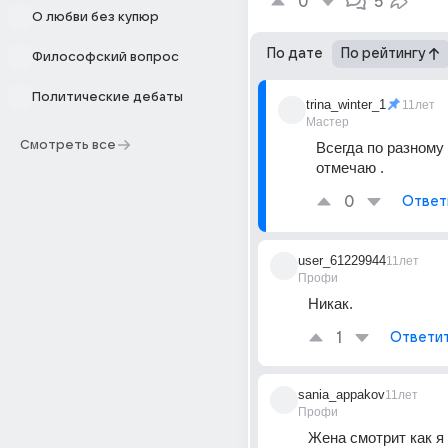
0
5
О любви без купюр
По дате
По рейтингу
Философский вопрос
Политические дебаты
trina_winter_1
11лет
Мастер
Смотреть все
Всегда по разному 
отмечаю .
0
Ответ
user_61229944
11лет
Профи
Никак.
1
Ответи
sania_appakov
11лет
Профи
Жена смотрит как я 