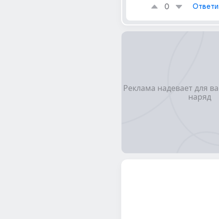
0
Ответи