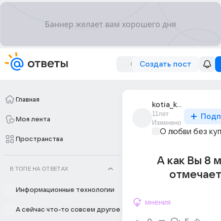
Создать пост
Главная
kotia_kotia_210
11лет
Подп
Моя лента
Изменено
О любви без ку
Пространства
А как Вы 8 
В ТОПЕ НА ОТВЕТАХ
отмечает
Информационные технологии
мнения
А сейчас что-то совсем другое