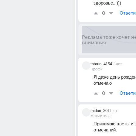
здоровье...)))
0
Ответи
tatarin_4154
11лет
Профи
Я даже день рожден
отмечаю
0
Ответи
midori_30
11лет
Мыслитель
Принимаю цветы и в
отмечаний.