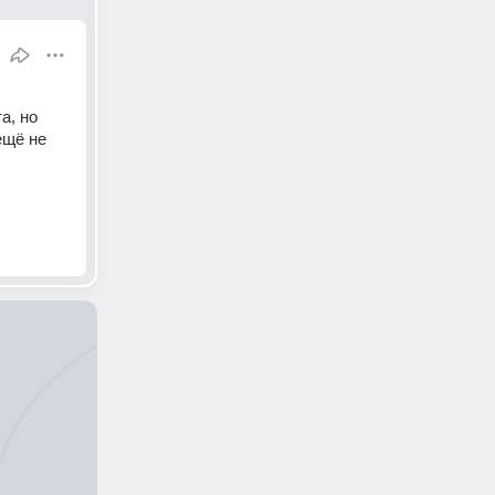
, но 
щё не 