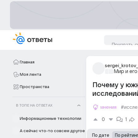
Главная
sergei_krotov
Мир и его
Моя лента
Почему у юж
Пространства
исследований
В ТОПЕ НА ОТВЕТАХ
мнения
#иссле
Информационные технологии
0
1
А сейчас что-то совсем другое
По дате
По рейтин