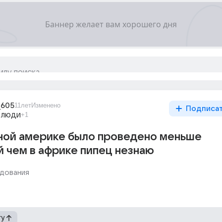
_605
11лет
Изменено
Подписа
 люди
+1
ной америке было проведено меньше
 чем в африке пипец незнаю
дования
гу