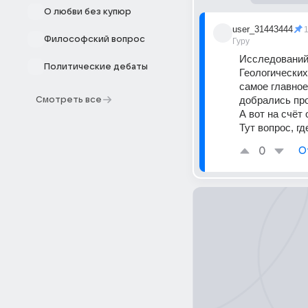
О любви без купюр
user_31443444
Философский вопрос
Гуру
Исследований 
Политические дебаты
Геологических
самое главное
добрались про
Смотреть все
А вот на счёт
Тут вопрос, г
0
О