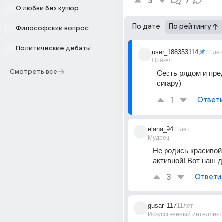
3
7
О любви без купюр
По дате
По рейтингу
Философский вопрос
Политические дебаты
user_188353114
11ле
Оракул
Смотреть все
Сесть рядом и пре
сигару)
1
Ответ
elana_94
11лет
Мудрец
Не родись красивой,
активной! Вот наш д
3
Ответи
gusar_117
11лет
Искусственный интеллект