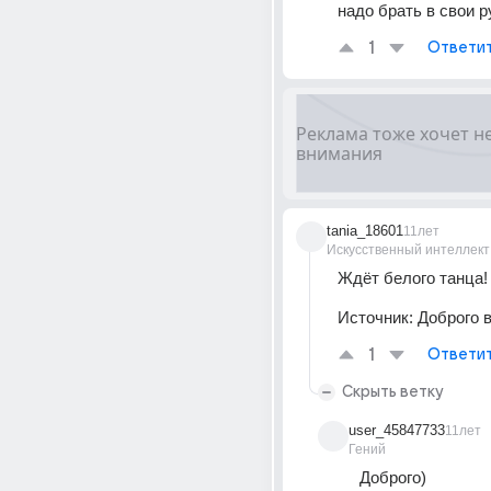
надо брать в свои ру
1
Ответи
tania_18601
11лет
Искусственный интеллект
Ждёт белого танца!
Источник:
Доброго 
1
Ответи
Скрыть ветку
user_45847733
11лет
Гений
Доброго)