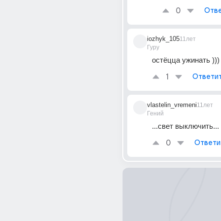
0
Отве
iozhyk_105
11лет
Гуру
остёцца ужинать )))
1
Ответи
vlastelin_vremeni
11лет
Гений
...свет выключить...
0
Ответи