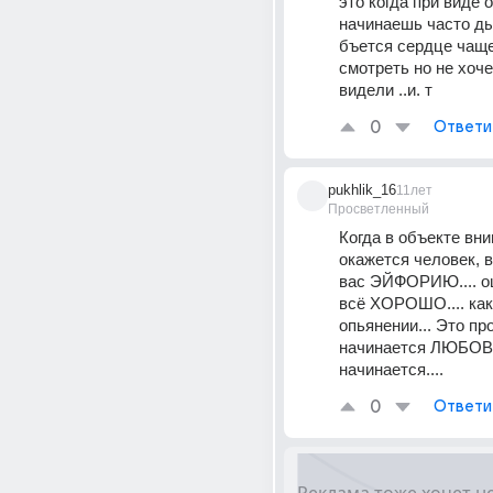
это когда при виде о
начинаешь часто дыш
бъется сердце чаще.
смотреть но не хоче
видели ..и. т
0
Ответи
pukhlik_16
11лет
Просветленный
Когда в объекте вни
окажется человек, 
вас ЭЙФОРИЮ.... ощ
всё ХОРОШО.... как 
опьянении... Это про
начинается ЛЮБОВЬ
начинается....
0
Ответи