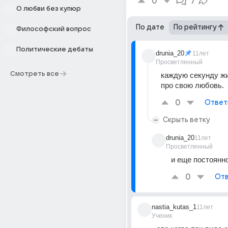
0
7
О любви без купюр
По дате
По рейтингу
Философский вопрос
Политические дебаты
drunia_20
11лет
Просветленный
Смотреть все
каждую секунду жи
про свою любовь.
0
Ответ
Скрыть ветку
drunia_20
11лет
Просветленный
и еще постоянн
0
Отв
nastia_kutas_1
11лет
Ученик