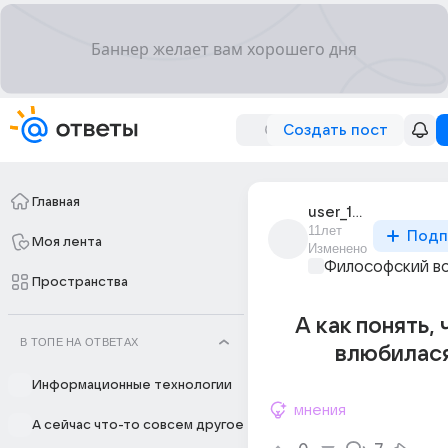
Создать пост
Главная
user_182358433
11лет
Подп
Моя лента
Изменено
Философский в
Пространства
А как понять, 
В ТОПЕ НА ОТВЕТАХ
влюбилася
Информационные технологии
мнения
А сейчас что-то совсем другое