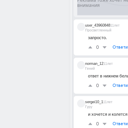
user_43960848
11лет
Просветленный
запросто.
0
Ответи
norman_12
11лет
Гений
ответ в нижнем бел
0
Ответи
sergei10_1
11лет
Гуру
и хочется и колется
0
Ответи