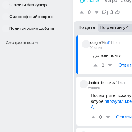
знания
#игра
#озу
О любви без купюр
0
3
Философский вопрос
По дате
По рейтингу
Политические дебаты
sergo795
Смотреть все
11лет
Ученик
должен пойти
0
Ответ
dmitriii_tretiakov
11лет
Ученик
Посмотрите пожалуй
ютубе 
http://youtu
A
0
Ответи