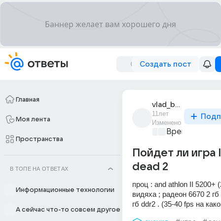
Создать пост
Главная
vlad_bosenko
11лет
Подп
Моя лента
Изменено
Время игр
+1
Пространства
Пойдет ли игра l
dead 2
В ТОПЕ НА ОТВЕТАХ
проц : and athlon II 5200+ (
Информационные технологии
видяха ; радеон 6670 2 гб 
гб ddr2 . (35-40 fps на как
А сейчас что-то совсем другое