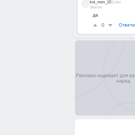
kot_men_10
11лет
Знаток
да
0
Ответи