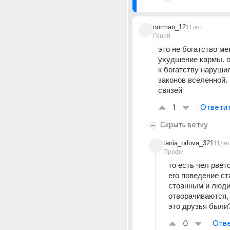
norman_12
11лет
Гений
это не богатство мен
ухудшение кармы. о
к богатству нарушил
законов вселенной.
связей
1
Ответи
Скрыть ветку
tania_orlova_321
11ле
Профи
то есть чел рветс
его поведение ст
стоанным и люди 
отворачиваются, 
это друзья были
0
Отве