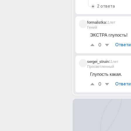
2 ответа
formalistka
11лет
Гений
ЭКСТРА глупость!
0
Ответи
sergei_struin
11лет
Просветленный
Глупость какая.
0
Ответи