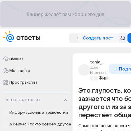
Создать пост
Главная
tania_orlova_321
11лет
Подп
Моя лента
Изменено
Философский 
Пространства
Это глупость, к
зазнается что б
В ТОПЕ НА ОТВЕТАХ
другого и из за 
Информационные технологии
перестает обща
А сейчас что-то совсем другое
Само отношение одного че