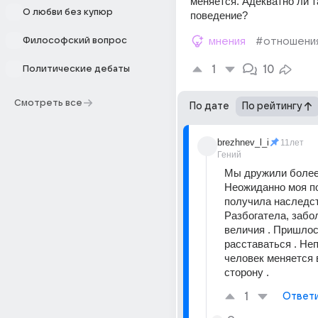
меняется. Адекватно ли т
О любви без купюр
поведение?
Философский вопрос
мнения
#отношени
1
10
Политические дебаты
Смотреть все
По дате
По рейтингу
brezhnev_l_i
11лет
Гений
Мы дружили более 3
Неожиданно моя по
получила наследств
Разбогатела, забо
величия . Пришлос
расставаться . Неп
человек меняется 
сторону .
1
Ответ