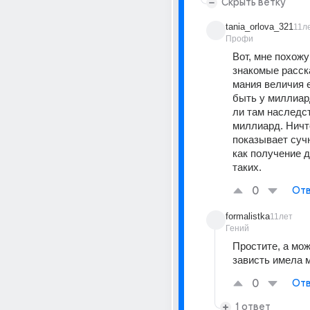
Скрыть ветку
tania_orlova_321
11л
Профи
Вот, мне похожу
знакомые расска
мания величия 
быть у миллиар
ли там наследст
миллиард. Ничто
показывает сучн
как получение д
таких.
0
Отв
formalistka
11лет
Гений
Простите, а мож
зависть имела 
0
Отв
1 ответ