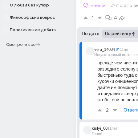
О любви без купюр
мнения
#что это з
1
4
Философский вопрос
Политические дебаты
По дате
По рейтингу
Смотреть все
vera_14084
11лет
Искусственный интелле
прежде чем чистит
разведите солёную
быстренько туда ок
кусочки очищенного
дайте им помокнуть
и придавите сверху
чтобы они не всп
2
Ответ
kislyi_60
11лет
Гений