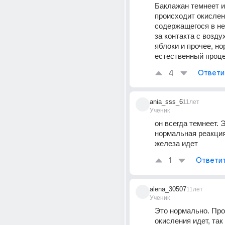
Баклажан темнеет из-
происходит окислен
содержащегося в не
за контакта с воздух
яблоки и прочее, но
естественный проце
4
Ответи
ania_sss_6
11лет
Ученик
он всегда темнеет. Э
нормальная реакция
железа идет
1
Ответи
alena_30507
11лет
Ученик
Это нормально. Про
окисления идет, так 