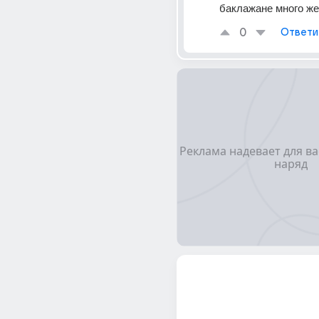
баклажане много ж
0
Ответи