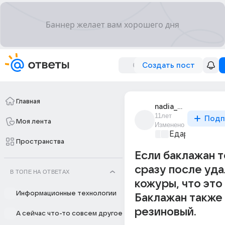
Создать пост
Главная
nadia_kucheva_5
11лет
Подп
Моя лента
Изменено
Едариум
+1
Пространства
Если баклажан 
сразу после уд
В ТОПЕ НА ОТВЕТАХ
кожуры, что это
Информационные технологии
Баклажан также 
резиновый.
А сейчас что-то совсем другое