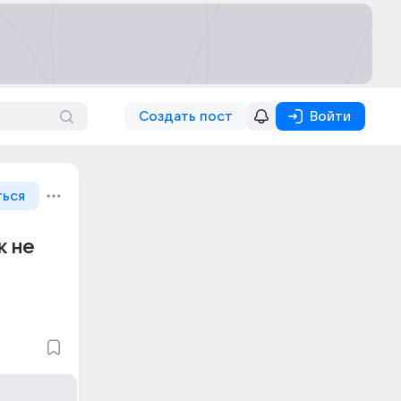
Создать пост
Войти
ться
к не