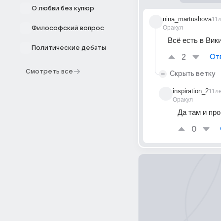
О любви без купюр
nina_martushova
11
Оракул
Философский вопрос
Всё есть в Вик
Политические дебаты
2
От
Смотреть все
Скрыть ветку
inspiration_2
11л
Оракул
Да там и про
0