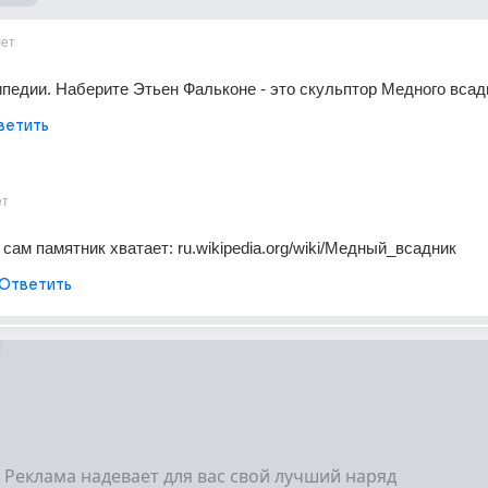
лет
ипедии. Наберите Этьен Фальконе - это скульптор Медного всад
ветить
ет
 сам памятник хватает: ru.wikipedia.org/wiki/Медный_всадник
Ответить