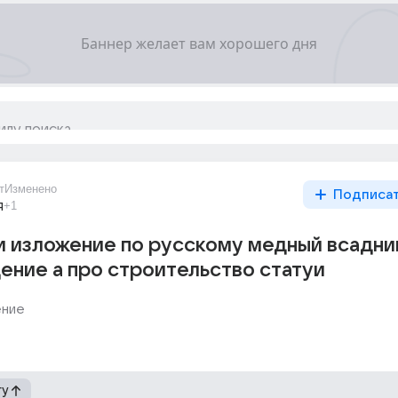
т
Изменено
Подписа
я
+1
и изложение по русскому медный всадни
ение а про строительство статуи
ение
гу