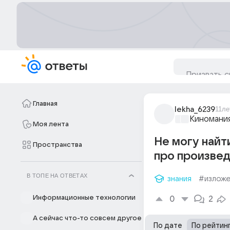
Главная
lekha_6239
11ле
Киномани
Моя лента
Не могу найт
Пространства
про произвед
В ТОПЕ НА ОТВЕТАХ
знания
#излож
Информационные технологии
0
2
А сейчас что-то совсем другое
По дате
По рейтин