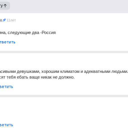
гу
ko
11лет
ина, следующие два -Россия
тветить
асивыми девушками, хорошим климатом и адекватными людьми. 
сят тебя ебать ваще никак не должно.
ветить
ветить