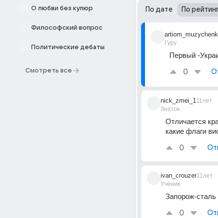
О любви без купюр
По дате
По рейтин
Философский вопрос
artiom_muzychen
Гуру
Политические дебаты
Первый -Укра
Смотреть все
0
О
nick_zmei_1
11лет
Знаток
Отличается кр
какие флаги ви
0
От
ivan_crouzer
11лет
Ученик
Запорож-сталь
0
От