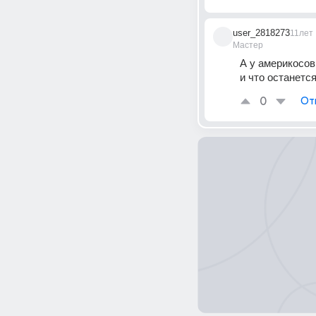
user_2818273
11лет
Мастер
А у америкосов
и что останется
0
От