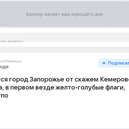
лет
Изменено
Подписа
люди
ся город Запорожье от скажем Кемеров
, в первом везде желто-голубые флаги,
упо