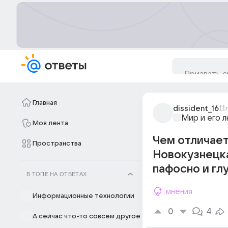
Главная
dissident_16
11
Мир и его 
Моя лента
Чем отличает
Пространства
Новокузнецка
пафосно и гл
В ТОПЕ НА ОТВЕТАХ
мнения
Информационные технологии
0
4
А сейчас что-то совсем другое