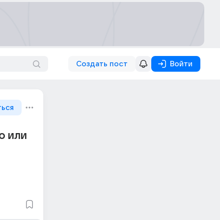
Создать пост
Войти
ться
о или