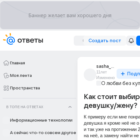
Создать пост
Главная
sasha_wwww_2
11лет
Подп
Моя лента
Изменено
О любви без ку
Пространства
Как стоит выбир
девушку/жену?
В ТОПЕ НА ОТВЕТАХ
К примеру если мне понра
Информационные технологии
девушка я кроме неё не о 
и так уже на протижении 2
А сейчас что-то совсем другое
на неё, а замену найти не 