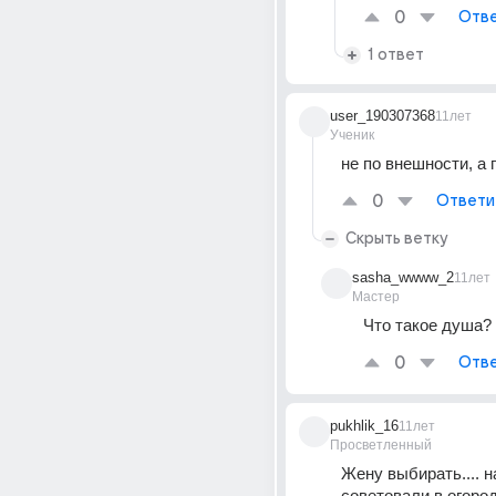
0
Отве
1 ответ
user_190307368
11лет
Ученик
не по внешности, а
0
Ответи
Скрыть ветку
sasha_wwww_2
11лет
Мастер
Что такое душа?
0
Отве
pukhlik_16
11лет
Просветленный
Жену выбирать.... н
советовали в огороде