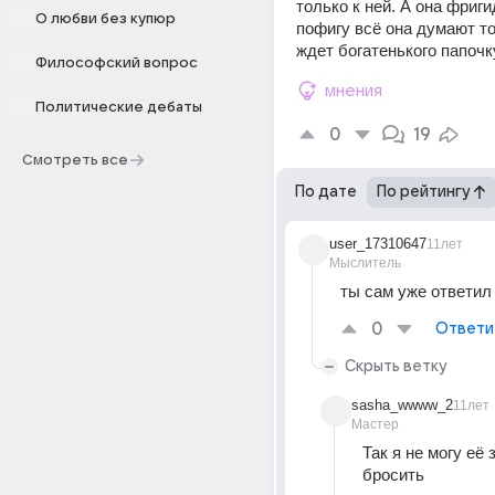
только к ней. А она фриги
О любви без купюр
пофигу всё она думают то
ждет богатенького папочк
Философский вопрос
мнения
Политические дебаты
0
19
Смотреть все
По дате
По рейтингу
user_17310647
11лет
Мыслитель
ты сам уже ответил
0
Ответи
Скрыть ветку
sasha_wwww_2
11лет
Мастер
Так я не могу её 
бросить