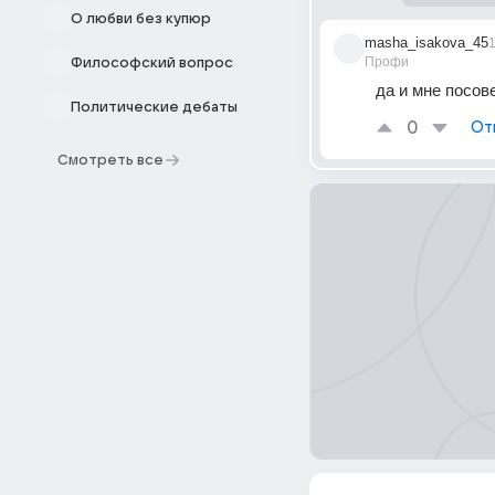
О любви без купюр
masha_isakova_45
Профи
Философский вопрос
да и мне посов
Политические дебаты
0
От
Смотреть все