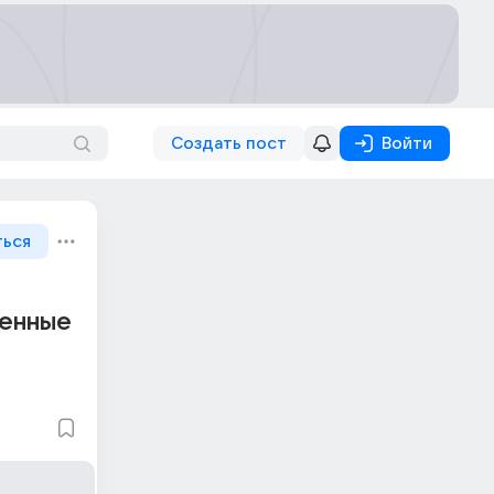
Создать пост
Войти
ться
ценные