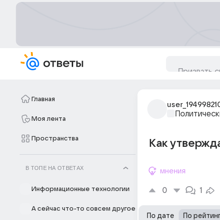
Главная
user_19499821
Политическ
Моя лента
Пространства
Как утвержда
В ТОПЕ НА ОТВЕТАХ
мнения
Информационные технологии
0
1
А сейчас что-то совсем другое
По дате
По рейтин