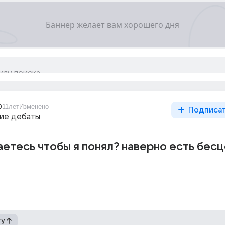
0
11лет
Изменено
Подписа
ие дебаты
етесь чтобы я понял? наверно есть бес
гу