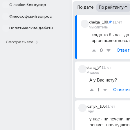
О любви без купюр
По дате
По рейтингу
Философский вопрос
khelga_100
11лет
Мыслитель
Политические дебаты
когда то была ...да 
орган пожертвовал
Смотреть все
0
Ответ
elana_94
11лет
Мудрец
А у Вас нету?
1
Ответи
iozhyk_105
11лет
Гуру
у нас - ни печени, ни 
легкие - последнюю 