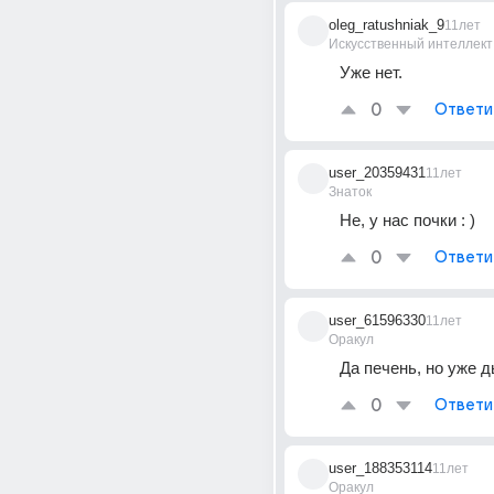
oleg_ratushniak_9
11лет
Искусственный интеллект
Уже нет.
0
Ответи
user_20359431
11лет
Знаток
Не, у нас почки : )
0
Ответи
user_61596330
11лет
Оракул
Да печень, но уже 
0
Ответи
user_188353114
11лет
Оракул