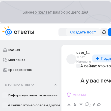
Создать пост
Главная
user_16534602
11лет
Подп
Моя лента
Изменено
А сейчас что-т
Пространства
А у вас печ
В ТОПЕ НА ОТВЕТАХ
мнения
Информационные технологии
5
9
А сейчас что-то совсем другое