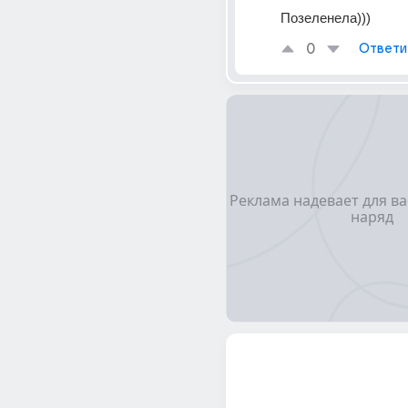
Позеленела)))
0
Ответи