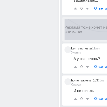
выхаркивают...
0
Ответи
keri_vinchester
11лет
Ученик
А у нас печень?
0
Ответи
homo_sapiens_163
11лет
Оракул
И не только.
0
Ответи