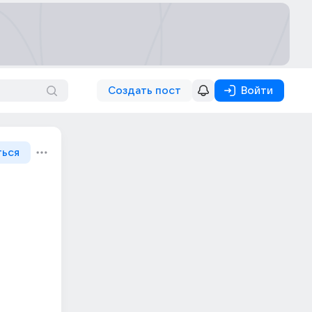
Создать пост
Войти
ться