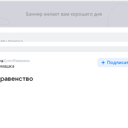
ya
11лет
Изменено
Подписа
омашка
еравенство