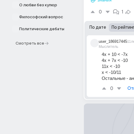
знания
О любви без купюр
0
1
Философский вопрос
По дате
По рейтин
Политические дебаты
user_186917445
11л
Смотреть все
Мыслитель
4x + 10 < -7x
4x + 7x < -10
11x < -10
x < -10/11
Остальные - а
0
От