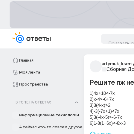
Главная
artymuk_kseni
Сборная Д
Моя лента
Решите пж н
Пространства
1)4x+10<-7x
2)x-4>-6+7x
В ТОПЕ НА ОТВЕТАХ
3)3(4-x)>2
4)-3(-7x+1)<7x
Информационные технологии
5)3(-4x-5)>-6-7x
6)1-8(1+6x)<-8x-3
А сейчас что-то совсем другое