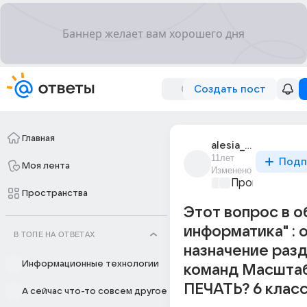
Создать пост
Главная
alesia_vazhenina
11лет
Подп
Моя лента
Изменено
Программиро
Пространства
Этот вопрос в о
информатика" :
В ТОПЕ НА ОТВЕТАХ
назначение раз
Информационные технологии
команд Масштаб
ПЕЧАТЬ? 6 клас
А сейчас что-то совсем другое