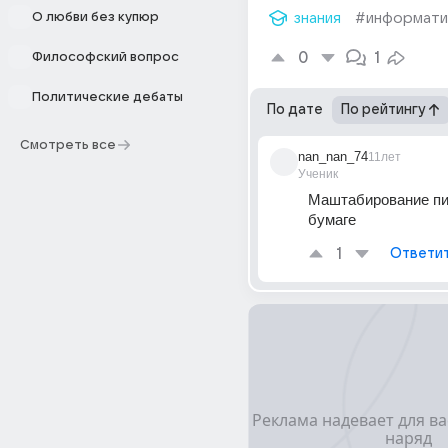
О любви без купюр
знания
#информати
0
1
Философский вопрос
Политические дебаты
По дате
По рейтингу
Смотреть все
nan_nan_74
11лет
Ученик
Маштабирование пик
бумаге
1
Ответи