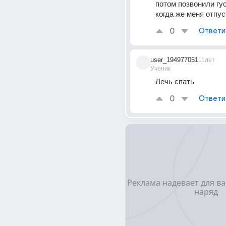
потом позвонили гус
когда же меня отпуст
0
Ответи
user_194977051
11лет
Ученик
Лечь спать
0
Ответи