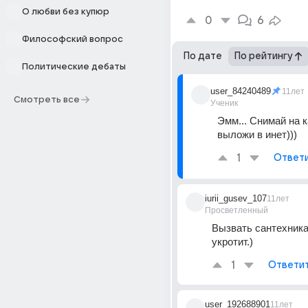
О любви без купюр
0
6
Философский вопрос
По дате
По рейтингу
Политические дебаты
user_84240489
11лет
Смотреть все
Ученик
Эмм... Снимай на ка
выложи в инет)))
1
Ответ
iurii_gusev_107
11лет
Просветленный
Вызвать сантехника,
укротит.)
1
Ответи
user_192688901
11лет