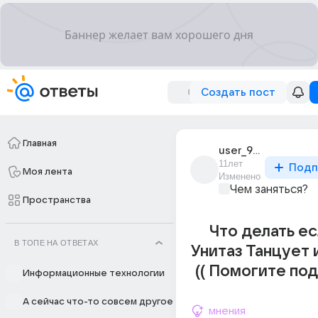
Создать пост
Главная
user_97057541
11лет
Подп
Моя лента
Изменено
Чем заняться?
Пространства
Что делать е
В ТОПЕ НА ОТВЕТАХ
Унитаз Танцует 
(( Помогите по
Информационные технологии
А сейчас что-то совсем другое
мнения