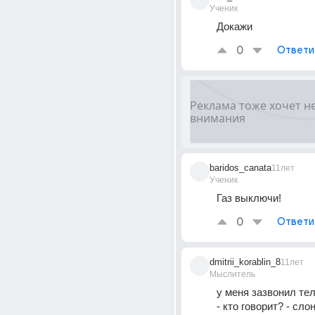
Ученик
Докажи
0
Ответи
baridos_canata
11лет
Ученик
Газ выключи!
0
Ответи
dmitrii_korablin_8
11лет
Мыслитель
у меня зазвонил те
- кто говорит? - слон