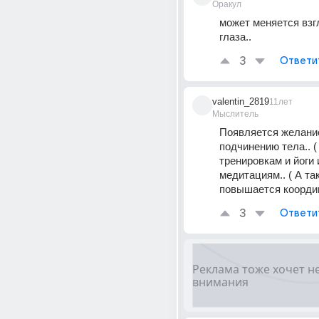
Оракул
может меняется взг
глаза..
3
Ответи
valentin_2819
11лет
Мыслитель
Появляется желание
подчинению тела.. ( 
тренировкам и йоги и
медитациям.. ( А так
повышается координ
3
Ответи