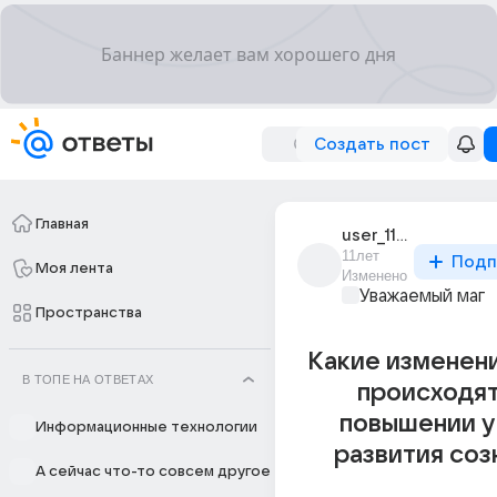
Создать пост
Главная
user_11442381
11лет
Подп
Моя лента
Изменено
Уважаемый маг
Пространства
Какие изменени
В ТОПЕ НА ОТВЕТАХ
происходят
повышении у
Информационные технологии
развития соз
А сейчас что-то совсем другое