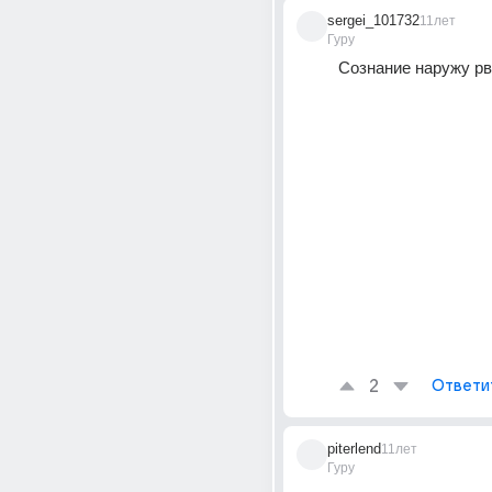
sergei_101732
11лет
Гуру
Сознание наружу рв
2
Ответи
piterlend
11лет
Гуру