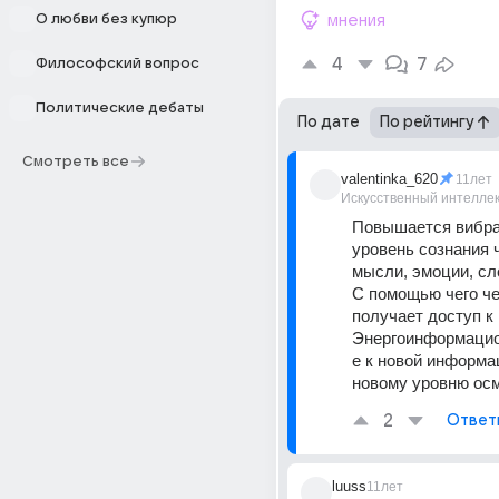
О любви без купюр
мнения
4
7
Философский вопрос
Политические дебаты
По дате
По рейтингу
Смотреть все
valentinka_620
11лет
Искусственный интелле
Повышается вибра
уровень сознания ч
мысли, эмоции, сло
С помощью чего че
получает доступ к
Энергоинформацион
е к новой информац
новому уровню ос
2
Ответ
luuss
11лет