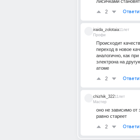
лисичками становят
2
Ответи
iraida_zolotaia
11лет
Профи
Происходит качеств
переход в новое кач
аналогично, как при
электрона на другую
атоме
2
Ответи
chizhik_322
11лет
Мастер
оно не зависимо от э
равно стареет
2
Ответи