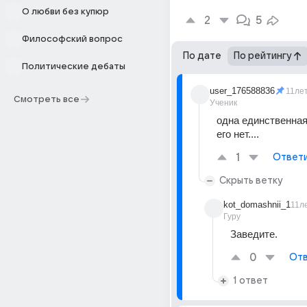
О любви без купюр
2
5
Философский вопрос
По дате
По рейтингу
Политические дебаты
user_176588836
11ле
Смотреть все
Ученик
одна единственная 
его нет....
1
Ответ
Скрыть ветку
kot_domashnii_1
11л
Гуру
Заведите.
0
Отв
1 ответ