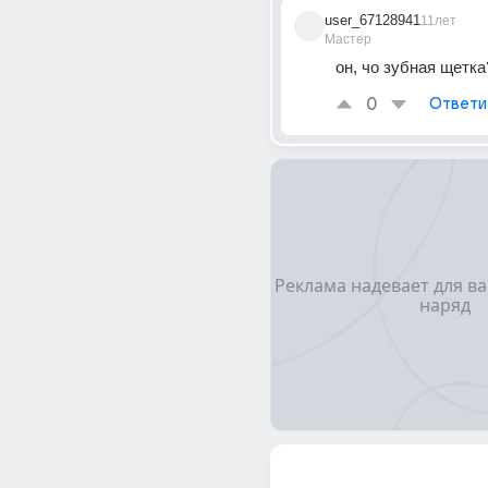
user_67128941
11лет
Мастер
он, чо зубная щетка
0
Ответи