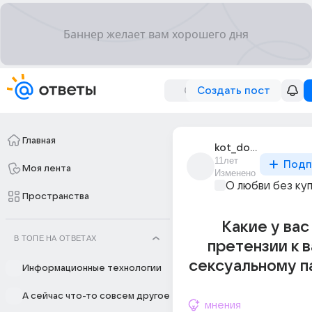
Создать пост
Главная
kot_domashnii_1
11лет
Подп
Моя лента
Изменено
О любви без ку
Пространства
Какие у вас
В ТОПЕ НА ОТВЕТАХ
претензии к 
сексуальному п
Информационные технологии
А сейчас что-то совсем другое
мнения