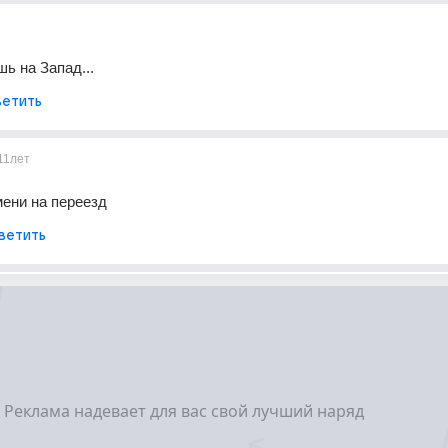
шь на Запад...
етить
11лет
мени на переезд
ветить