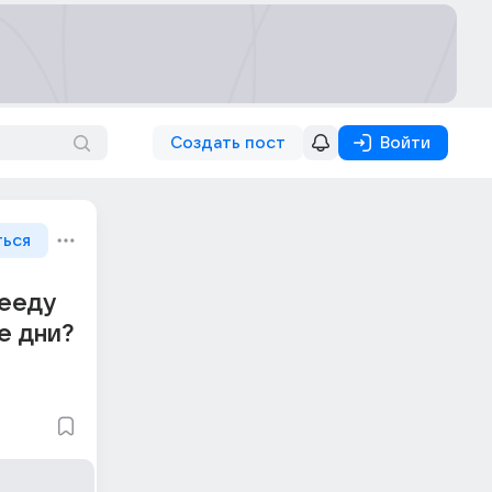
Создать пост
Войти
ться
рееду
е дни?