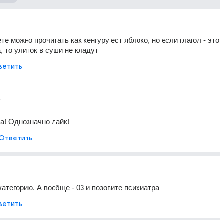
т
те можно прочитать как кенгуру ест яблоко, но если глагол - это 
, то улиток в суши не кладут
ветить
т
а! Однозначно лайк!
Ответить
категорию. А вообще - 03 и позовите психиатра
ветить