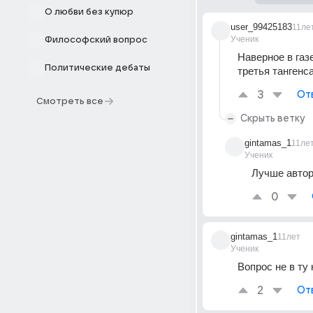
О любви без купюр
user_99425183
11ле
Ученик
Философский вопрос
Наверное в газе
Политические дебаты
третья тангенса
3
От
Смотреть все
Скрыть ветку
gintamas_1
11ле
Ученик
Лучше автор
0
gintamas_1
11лет
Ученик
Вопрос не в ту 
2
От