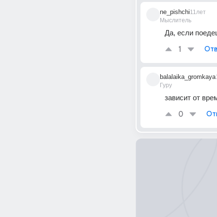
ne_pishchi
11лет
Мыслитель
Да, если поеде
1
Отв
balalaika_gromkaya
Гуру
зависит от вре
0
От