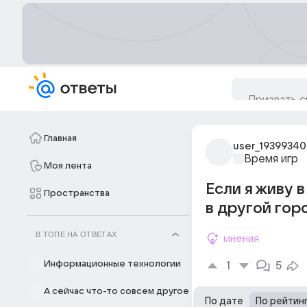
Главная
user_1939934
Время игр
Моя лента
Если я живу в
Пространства
в другой гор
В ТОПЕ НА ОТВЕТАХ
мнения
Информационные технологии
1
5
А сейчас что-то совсем другое
По дате
По рейтин