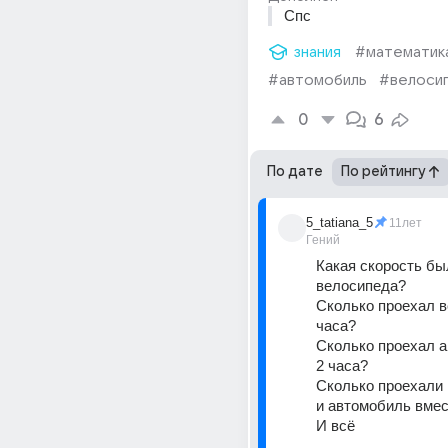
Спс
знания
#математик
#автомобиль
#велоси
0
6
По дате
По рейтингу
5_tatiana_5
11лет
Гений
Какая скорость был
велосипеда?
Сколько проехал в
часа?
Сколько проехал а
2 часа?
Сколько проехали 
и автомобиль вме
И всё