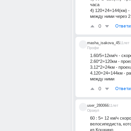
часа
4) 120+24=144(км) -
между ними через 2
0
Ответи
masha_isakova_45
11лет
Профи
1.60/5=12км/ч - ско
2.60*2=120км - прое
3.12*2=24км - проех
4.120+24=144км - ра
между ними
0
Ответи
user_280066
11лет
Оракул
60 : 5= 12 км/ч скоро
велосипедиста, кот
из Кошкино