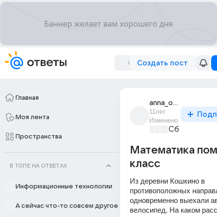
Создать пост
Главная
anna_osnovina_12
11лет
Подп
Моя лента
Изменено
Сборная До
Пространства
Математика пом
класс
В ТОПЕ НА ОТВЕТАХ
Из деревни Кошкино в 
Информационные технологии
противоположных направл
одновременно выехали ав
А сейчас что-то совсем другое
велосипед. На каком расс