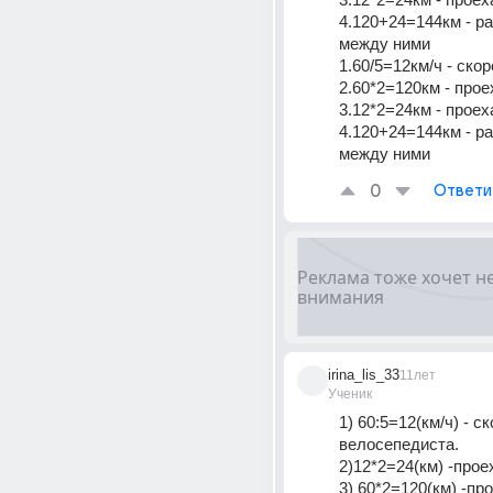
4.120+24=144км - ра
между ними 
1.60/5=12км/ч - ско
2.60*2=120км - прое
3.12*2=24км - проех
4.120+24=144км - ра
между ними
0
Ответи
irina_lis_33
11лет
Ученик
1) 60:5=12(км/ч) - ск
велосепедиста.
2)12*2=24(км) -прое
3) 60*2=120(км) -про