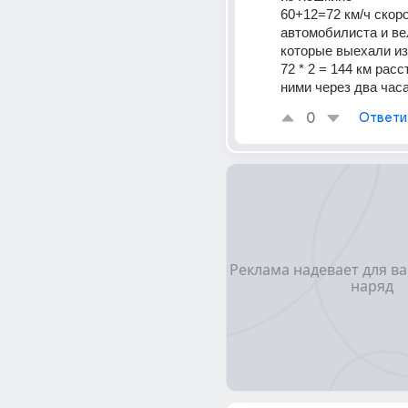
60+12=72 км/ч скоро
автомобилиста и ве
которые выехали и
72 * 2 = 144 км рас
ними через два час
0
Ответи