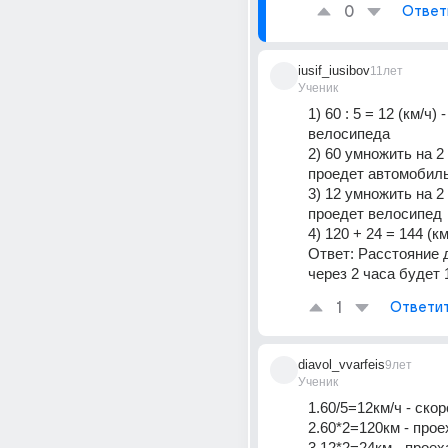
0
Ответ
iusif_iusibov
11лет
Ученик
1) 60 : 5 = 12 (км/ч) 
велосипеда
2) 60 умножить на 2 =
проедет автомобил
3) 12 умножить на 2 =
проедет велосипед
4) 120 + 24 = 144 (км
Ответ: Расстояние д
через 2 часа будет 
1
Ответи
diavol_vvarfeis
9лет
Ученик
1.60/5=12км/ч - ско
2.60*2=120км - прое
3.12*2=24км - проех