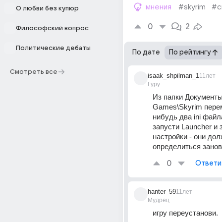
мнения
#skyrim
#с
О любви без купюр
0
2
Философский вопрос
Политические дебаты
По дате
По рейтингу
Смотреть все
isaak_shpilman_1
11лет
Гуру
Из папки Документы
Games\Skyrim пере
нибудь два ini файла
запусти Launcher и з
настройки - они дол
определиться занов
0
Ответи
hanter_59
11лет
Мудрец
игру переустанови.