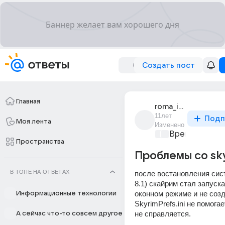
Создать пост
Главная
roma_isliamov
11лет
Подп
Моя лента
Изменено
Время игр
+1
Пространства
Проблемы со sk
В ТОПЕ НА ОТВЕТАХ
после востановления сист
8.1) скайрим стал запуска
оконном режиме и не созд
Информационные технологии
SkyrimPrefs.ini не помогае
не справляется.
А сейчас что-то совсем другое