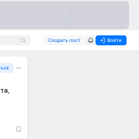
Создать пост
Войти
ться
та,