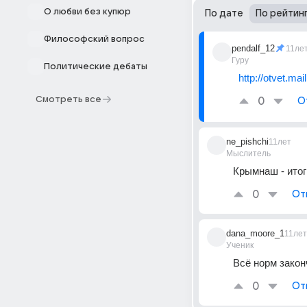
О любви без купюр
По дате
По рейтин
Философский вопрос
pendalf_12
11ле
Гуру
Политические дебаты
http://otvet.ma
Смотреть все
0
О
ne_pishchi
11лет
Мыслитель
Крымнаш - итоги
0
От
dana_moore_1
11лет
Ученик
Всё норм зако
0
От