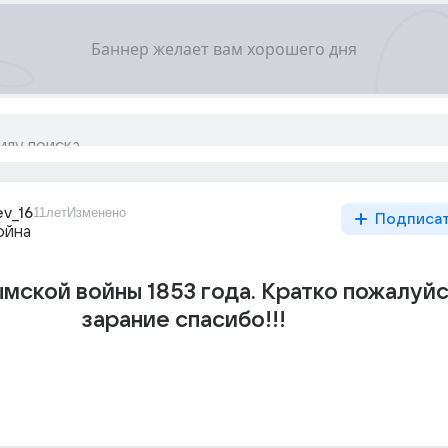
ev_16
11лет
Изменено
Подписа
ойна
мской войны 1853 года. Кратко пожалуйс
зарание спасибо!!!