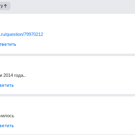
гу
т
il.ru/question/79970212
тветить
 2014 года..
ветить
нчилось
ветить