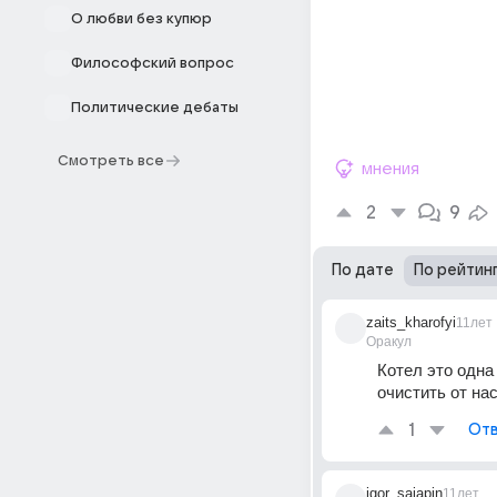
О любви без купюр
Философский вопрос
Политические дебаты
Смотреть все
мнения
2
9
По дате
По рейтин
zaits_kharofyi
11лет
Оракул
Котел это одна
очистить от на
1
Отв
igor_sajapin
11лет