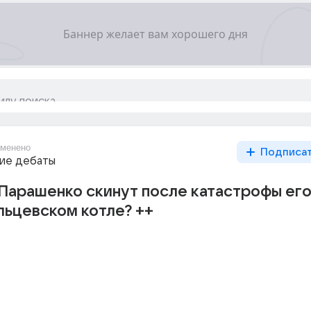
менено
Подписа
ие дебаты
Парашенко скинут после катастрофы ег
льцевском котле? ++