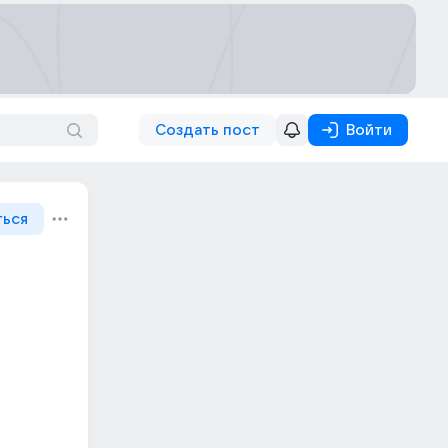
Создать пост
Войти
ться
о