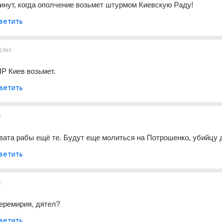
кинут, когда ополчение возьмет штурмом Киевскую Раду!
ветить
1лет
Р Киев возьмет.
ветить
т
 вата рабы ещё те. Будут еще молиться на Потрошенко, убийцу де
ветить
т
еремирия, дятел?
ветить