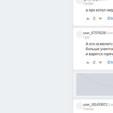
Профи
а про котел ниг
0
От
user_67379229
11ле
Гуру
А кто осмелитс
больше уничтож
и варятся горя
0
От
user_181433872
11л
Ученик