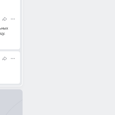
ьных 
цу.