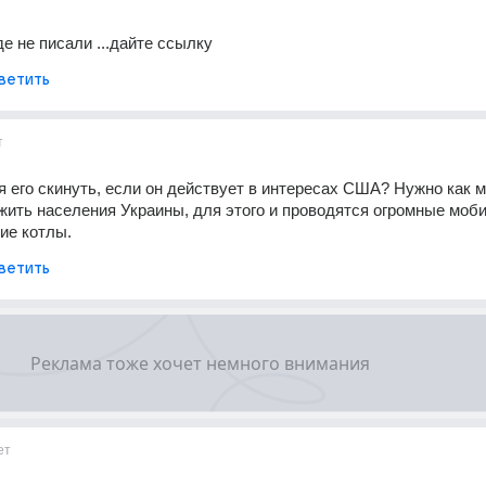
де не писали ...дайте ссылку
ветить
т
я его скинуть, если он действует в интересах США? Нужно как м
ить населения Украины, для этого и проводятся огромные моби
чие котлы.
ветить
ет