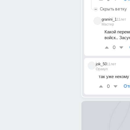
Скрыть ветку
granini_1
11лет
Мастер
Какой переми
войск.. Засу
0
jok_50
11лет
Оракул
так уже некому 
0
От