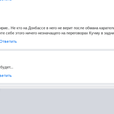
рие.. Не кто на Донбассе в него не верит после обмана карател
нте себе этого ничего незначащего на переговорах Кучму в задни
Ответить
будет...
ветить