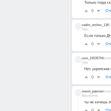
Только тогда с
0
От
vadim_ershov_138
1
Гуру
Если только ДН
0
От
user_24535704
11ле
Гуру
Нет, укропская
0
От
menni_pakmen
11ле
Мыслитель
ты не хочешь п
0
От