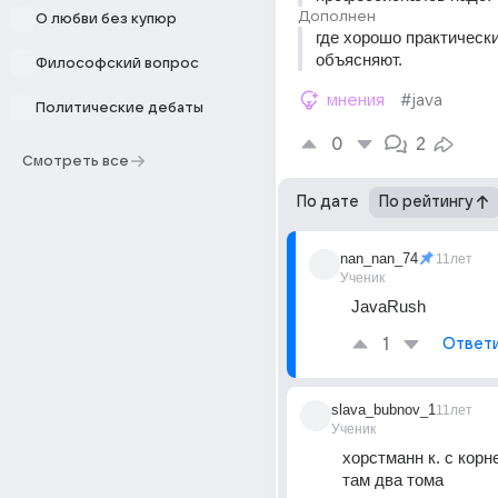
Дополнен
О любви без купюр
где хорошо практическ
объясняют.
Философский вопрос
мнения
#java
Политические дебаты
0
2
Смотреть все
По дате
По рейтингу
nan_nan_74
11лет
Ученик
JavaRush
1
Ответ
slava_bubnov_1
11лет
Ученик
хорстманн к. с корнел
там два тома