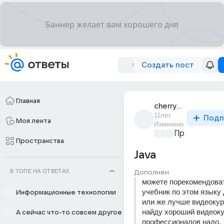
Создать пост
Главная
cherry_1928
11лет
Подп
Моя лента
Изменено
Программир
Пространства
Java
В ТОПЕ НА ОТВЕТАХ
Дополнен
можете порекомендоват
учебник по этом языку 
Информационные технологии
или же лучше видеокурс
найду хороший видеоку
А сейчас что-то совсем другое
профессионалов надо.