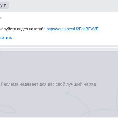
гу
ет
алуйста видео на ютубе 
http://youtu.be/sU2FgeBFVVE
ветить