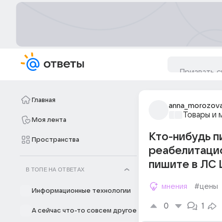
Главная
anna_morozov
Товары и 
Моя лента
Кто-нибудь п
Пространства
реабелитацио
пишите в ЛС 
В ТОПЕ НА ОТВЕТАХ
мнения
#цены
Информационные технологии
0
1
А сейчас что-то совсем другое