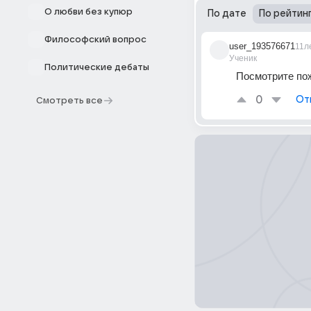
О любви без купюр
По дате
По рейтин
Философский вопрос
user_193576671
11л
Ученик
Политические дебаты
Посмотрите пож
0
От
Смотреть все