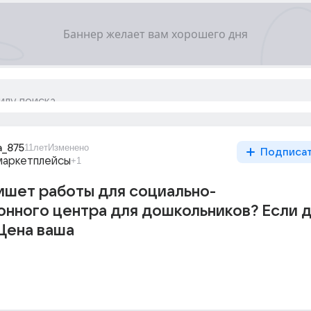
a_875
11лет
Изменено
Подписа
маркетплейсы
+1
ишет работы для социально-
нного центра для дошкольников? Если д
Цена ваша