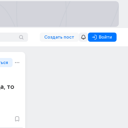
Создать пост
Войти
ться
а, то