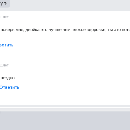
гу
11лет
, поверь мне, двойка это лучше чем плохое здоровье, ты это пото
ветить
11лет
 поздно
Ответить