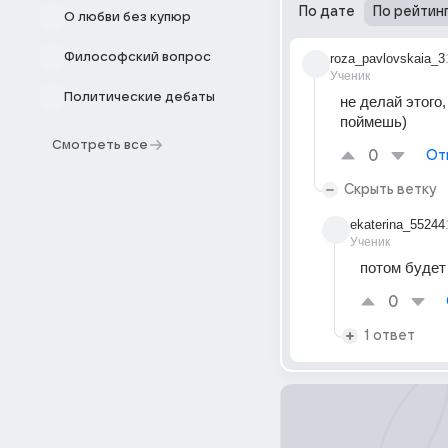
По дате
По рейтин
О любви без купюр
Философский вопрос
roza_pavlovskaia_3
Ученик
Политические дебаты
не делай этого
поймешь)
Смотреть все
0
От
Скрыть ветку
ekaterina_55244
Ученик
потом будет
0
1 ответ