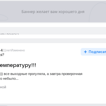
44
11лет
Изменено
Подписа
ся?
температуру!!!
))) все выходные прогуляла, а завтра проверочная
го небыло...
ной