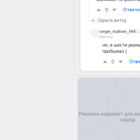
0
Ответи
Скрыть ветку
sergei_maltsev_644
11
Мастер
не, в шести разн
пробывал (
0
Отве