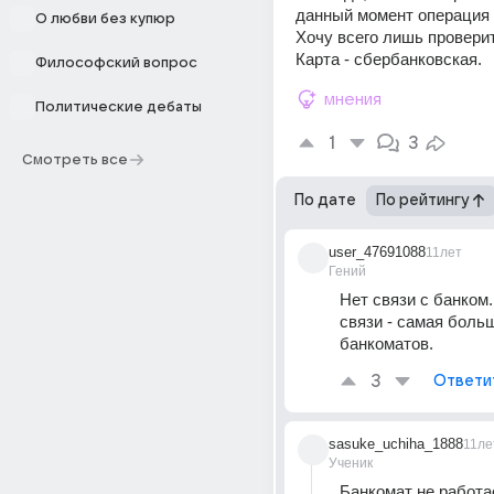
данный момент операция 
О любви без купюр
Хочу всего лишь проверит
Карта - сбербанковская.
Философский вопрос
мнения
Политические дебаты
1
3
Смотреть все
По дате
По рейтингу
user_47691088
11лет
Гений
Нет связи с банком.
связи - самая боль
банкоматов.
3
Ответи
sasuke_uchiha_1888
11ле
Ученик
Банкомат не работа