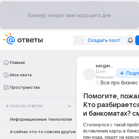
Создать пост
Главная
sergei_maltsev_644
11лет
Подп
Моя лента
Изменено
Все про бизнес
Пространства
Помогите, пожа
Кто разбирается
В ТОПЕ НА ОТВЕТАХ
и банкоматах? с
Информационные технологии
Столкнулся с такой пробл
вставления карты в банко
А сейчас что-то совсем другое
пин-кода, пишет на красно