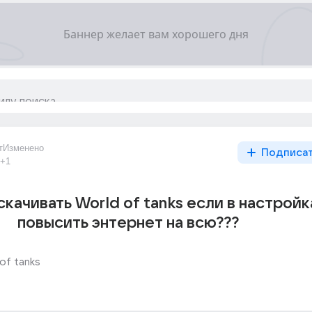
т
Изменено
Подписа
+1
скачивать World of tanks если в настройк
повысить энтернет на всю???
of tanks