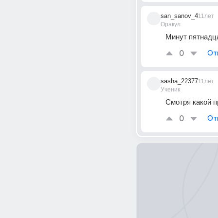
san_sanov_4
11лет
Оракул
Минут пятнадц
0
От
sasha_22377
11лет
Ученик
Смотря какой 
0
От