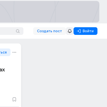
Создать пост
Войти
ться
ах