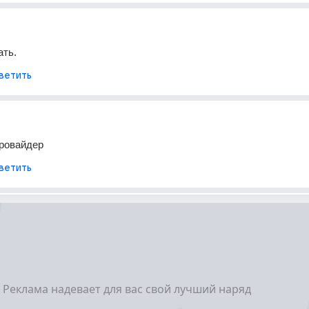
ать.
ветить
провайдер
ветить