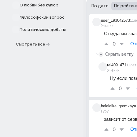
О любви без купюр
По дате
По рейтин
Философский вопрос
user_193042573
11л
Ученик
Политические дебаты
Откуда мы знаем
0
От
Смотреть все
Скрыть ветку
rel409_471
11лет
Ученик
Ну если пов
0
balalaika_gromkaya
Гуру
зависит от серв
0
От