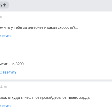
гу
ет
 что у тебя за интернет и какая скорость?...
ветить
ысить на 3200
Ответить
11лет
ака, откуда тянешь, от провайдера, от твоего харда
ветить