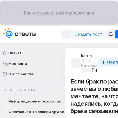
Создать пост
Главная
katrin_10744
11лет
Подп
Моя лента
Изменено
Пикантно о 
Пространства
Если брак по ра
зачем вы о любв
В ТОПЕ НА ОТВЕТАХ
мечтаете, на чт
Информационные технологии
надеялись, когд
брака связывали
А сейчас что-то совсем другое