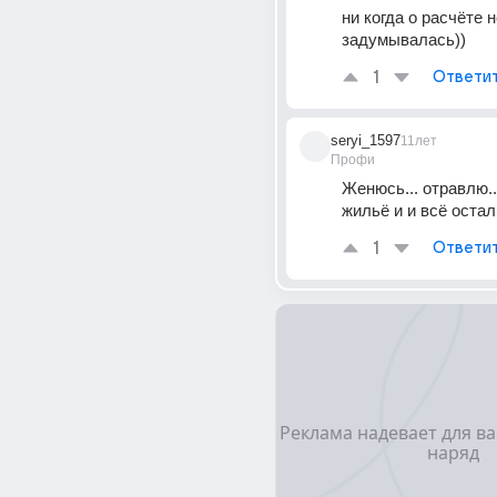
ни когда о расчёте н
задумывалась))
1
Ответи
seryi_1597
11лет
Профи
Женюсь... отравлю..
жильё и и всё остал
1
Ответи