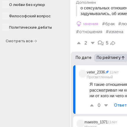
Дополнен
О любви без купюр
о сексуальных отношен
задумывались, об изм
Философский вопрос
мнения
#брак
#лю
Политические дебаты
#отношения
#измена
Смотреть все
2
5
По дате
По рейтингу
veter_2336
11лет
Просветленный
Я такие отношения
рассматривал ни ко
ни от кого ни чего 
0
Ответ
maestro_1371
11лет