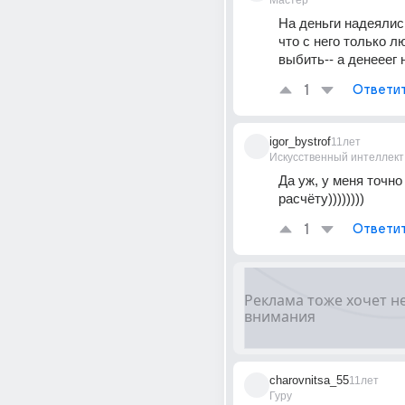
Мастер
На деньги надеялись
что с него только л
выбить-- а денееег н
1
Ответи
igor_bystrof
11лет
Искусственный интеллект
Да уж, у меня точно 
расчёту))))))))
1
Ответи
charovnitsa_55
11лет
Гуру