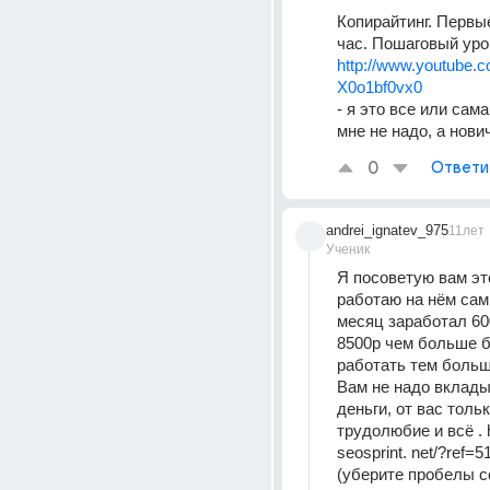
Копирайтинг. Первые
час. Пошаговый уро
http://www.youtube.
X0o1bf0vx0
- я это все или сама
мне не надо, а нови
0
Ответи
andrei_ignatev_975
11лет
Ученик
Я посоветую вам это
работаю на нём сам 
месяц заработал 600
8500р чем больше б
работать тем больш
Вам не надо вклады
деньги, от вас тольк
трудолюбие и всё . ht
seosprint. net/?ref=5
(уберите пробелы с