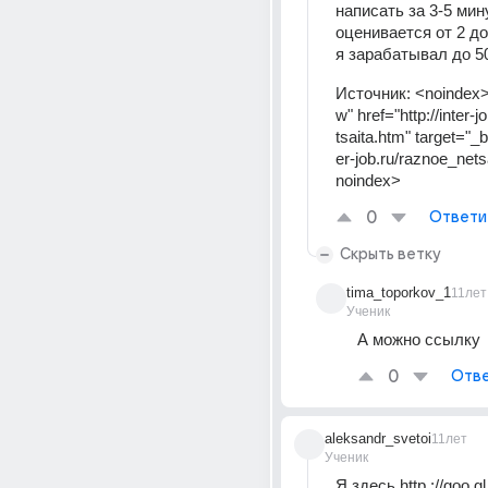
написать за 3-5 мину
оценивается от 2 до
я зарабатывал до 50
Источник:
<noindex>
w" href="http://inter-
tsaita.htm" target="_b
er-job.ru/raznoe_net
noindex>
0
Ответи
Скрыть ветку
tima_toporkov_1
11лет
Ученик
А можно ссылку
0
Отве
aleksandr_svetoi
11лет
Ученик
Я здесь http ://goo.gl