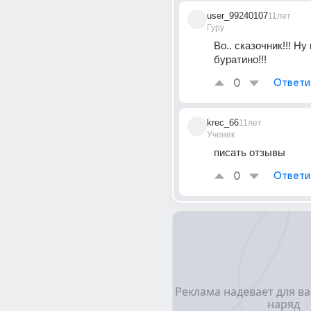
user_99240107
11лет
Гуру
Во.. сказочник!!! Ну 
буратино!!!
0
Ответи
krec_66
11лет
Ученик
писать отзывы
0
Ответи