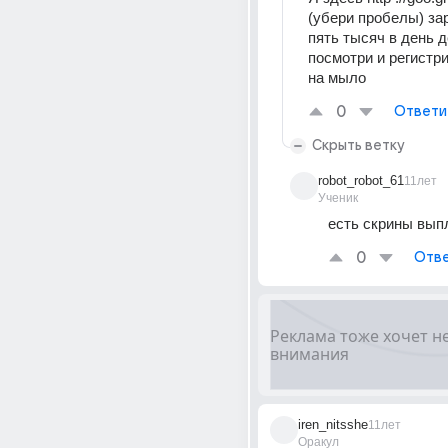
(убери пробелы) за
пять тысяч в день д
посмотри и регистри
на мыло
0
Ответи
Скрыть ветку
robot_robot_61
11лет
Ученик
есть скрины вып
0
Отве
iren_nitsshe
11лет
Оракул