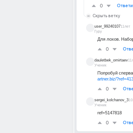
0
Ответи
Скрыть ветку
user_99240107
11лет
Гуру
Для лохов. Набо
0
Отве
dauletbek_omirtaev
11
Ученик
Попробуй сперва 
artner.biz/?ref=4
0
Отве
sergei_kolchanov_3
10
Ученик
ref=5147818
0
Отве