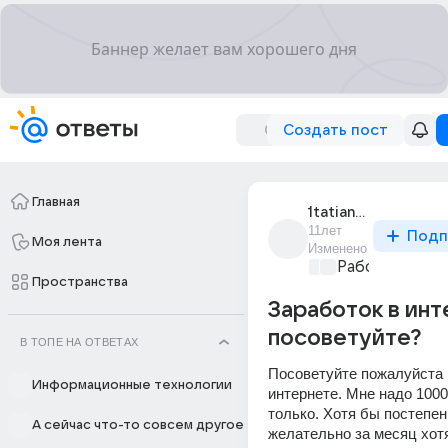
Создать пост
Главная
1tatiana1_1
11лет
Подп
Моя лента
Изменено
Работа и ее п
Пространства
Заработок в инт
посоветуйте?
В ТОПЕ НА ОТВЕТАХ
Посоветуйте пожалуйста р
Информационные технологии
интернете. Мне надо 1000
только. Хотя бы постепенн
А сейчас что-то совсем другое
желательно за месяц хот