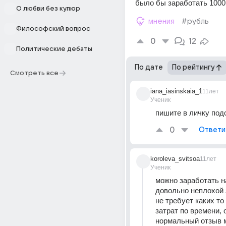
было бы заработать 1000
О любви без купюр
мнения
#рубль
Философский вопрос
0
12
Политические дебаты
По дате
По рейтингу
Смотреть все
iana_iasinskaia_1
11лет
Ученик
пишите в личку под
0
Ответи
koroleva_svitsoa
11лет
Ученик
можно заработать на
довольно неплохой з
не требует каких то
затрат по времени, о
нормальный отзыв 