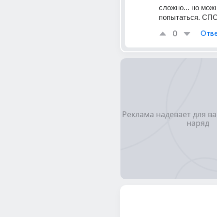
сложно... но можн
попытаться. СП
0
Отве