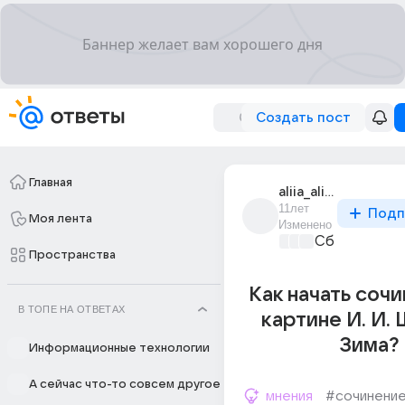
Создать пост
Главная
aliia_alieva_57
11лет
Подп
Моя лента
Изменено
Сборная До
Пространства
Как начать соч
В ТОПЕ НА ОТВЕТАХ
картине И. И.
Зима?
Информационные технологии
А сейчас что-то совсем другое
мнения
#сочинени