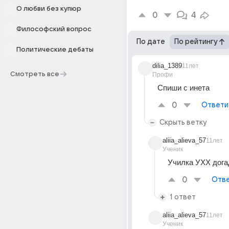
О любви без купюр
0
4
Философский вопрос
По дате
По рейтингу
Политические дебаты
dilia_1389
11лет
Смотреть все
Профи
Спиши с инета
0
Ответи
Скрыть ветку
aliia_alieva_57
11лет
Ученик
Училка УХХ дога
0
Отве
1 ответ
aliia_alieva_57
11лет
Ученик