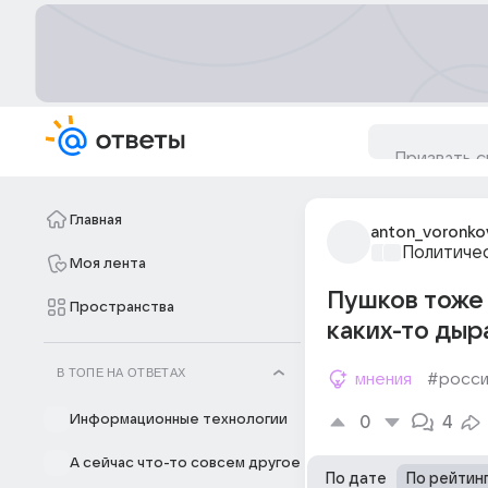
Главная
anton_voronko
Политиче
Моя лента
Пушков тоже 
Пространства
каких-то дыра
В ТОПЕ НА ОТВЕТАХ
мнения
#росси
Информационные технологии
0
4
А сейчас что-то совсем другое
По дате
По рейтин