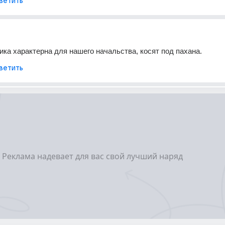
ветить
ика характерна для нашего начальства, косят под пахана.
ветить