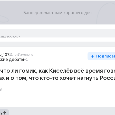
v_107
11лет
Изменено
Подписа
ские дебаты
+1
что ли гомик, как Киселёв всё время гов
х и о том, что кто-то хочет нагнуть Рос
я
гу