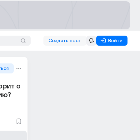
Создать пост
Войти
ться
орит о
сию?