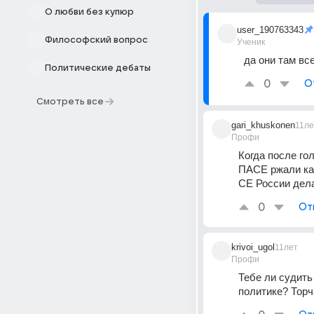
О любви без купюр
user_190763343
Философский вопрос
Ученик
да они там вс
Политические дебаты
0
О
Смотреть все
gari_khuskonen
11ле
Профи
Когда после го
ПАСЕ ржали как
СЕ России дела
0
От
krivoi_ugol
11лет
Профи
Тебе ли судить
политике? Торч