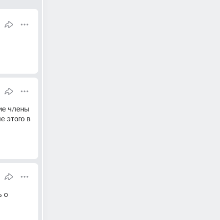
е члены 
 этого в 
 о 