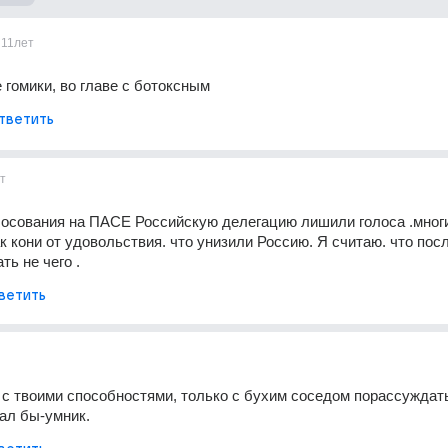
11лет
е гомики, во главе с ботоксным
тветить
т
лосования на ПАСЕ Российскую делегацию лишили голоса .многи
 кони от удовольствия. что унизили Россию. Я считаю. что после
ть не чего .
ветить
 с твоими способностями, только с бухим соседом порассуждать
ал бы-умник.