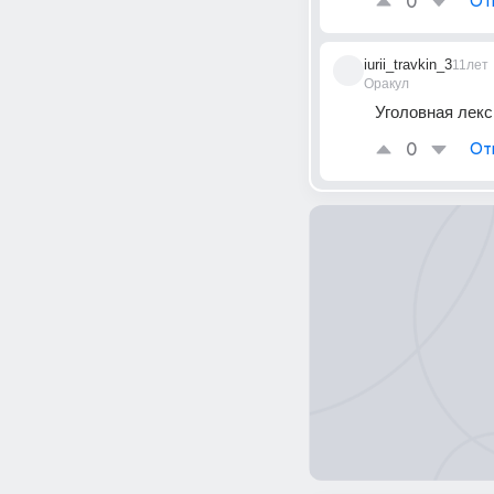
0
От
iurii_travkin_3
11лет
Оракул
Уголовная лекс
0
От