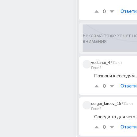
0
Ответи
vodianoi_47
11лет
Гений
Позвони к соседям..
0
Ответи
sergei_kireev_157
11лет
Гений
Соседи то для чего
0
Ответи