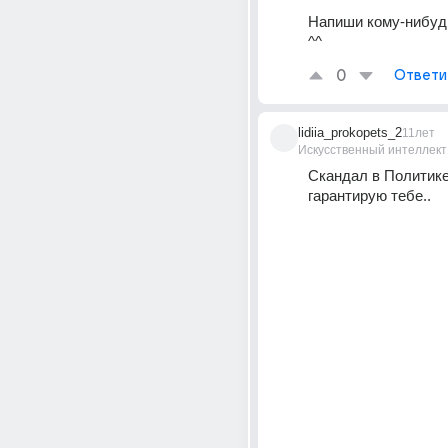
Напиши кому-нибудь 
^^
0
Ответи
lidiia_prokopets_2
11лет
Искусственный интеллект
Скандал в Политике,
гарантирую тебе..