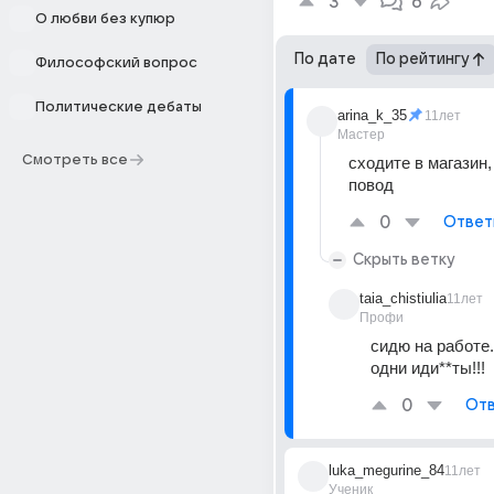
3
6
О любви без купюр
По дате
По рейтингу
Философский вопрос
Политические дебаты
arina_k_35
11лет
Мастер
Смотреть все
сходите в магазин,
повод
0
Ответ
Скрыть ветку
taia_chistiulia
11лет
Профи
сидю на работе...
одни иди**ты!!!
0
Отв
luka_megurine_84
11лет
Ученик