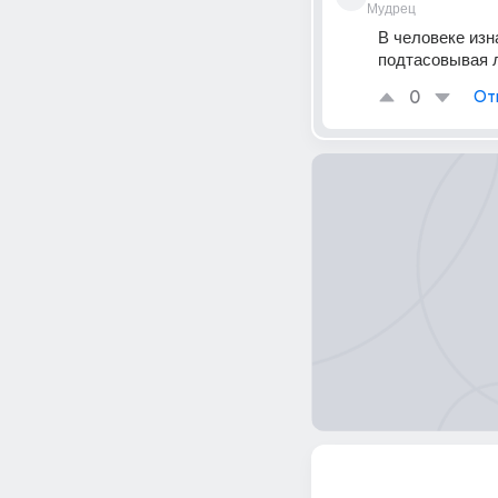
Мудрец
В человеке изн
подтасовывая 
0
От