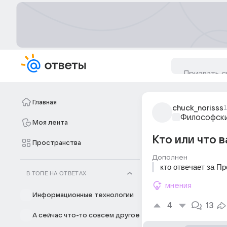
Главная
chuck_norisss
1
Философски
Моя лента
Кто или что 
Пространства
Дополнен
кто отвечает за П
В ТОПЕ НА ОТВЕТАХ
мнения
Информационные технологии
4
13
А сейчас что-то совсем другое