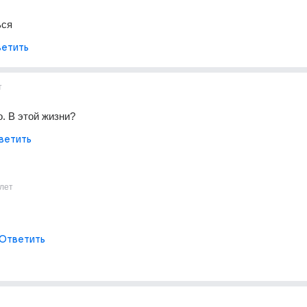
ься
етить
т
о. В этой жизни?
ветить
лет
Ответить