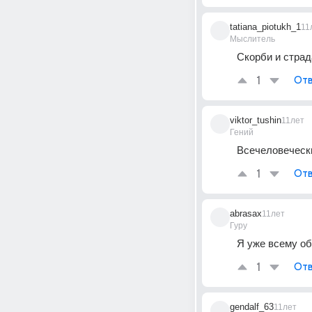
tatiana_piotukh_1
11
Мыслитель
Скорби и страд
1
Отв
viktor_tushin
11лет
Гений
Всечеловечески
1
Отв
abrasax
11лет
Гуру
Я уже всему об
1
Отв
gendalf_63
11лет