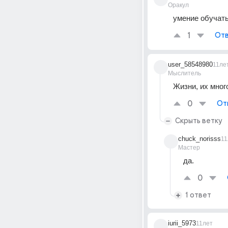
Оракул
умение обучат
1
Отв
user_58548980
11ле
Мыслитель
Жизни, их мног
0
От
Скрыть ветку
chuck_norisss
11
Мастер
да.
0
1 ответ
iurii_5973
11лет