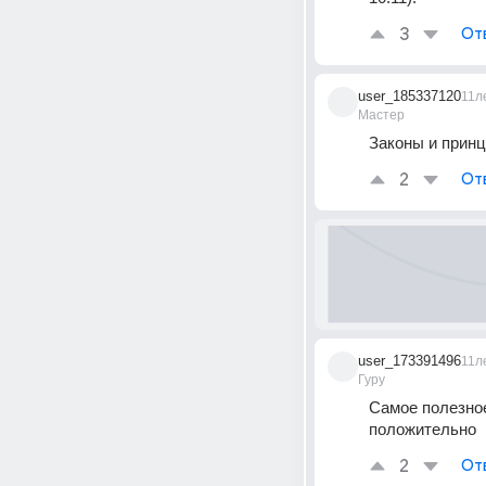
3
От
user_185337120
11л
Мастер
Законы и принц
2
От
user_173391496
11л
Гуру
Самое полезное
положительно
2
От