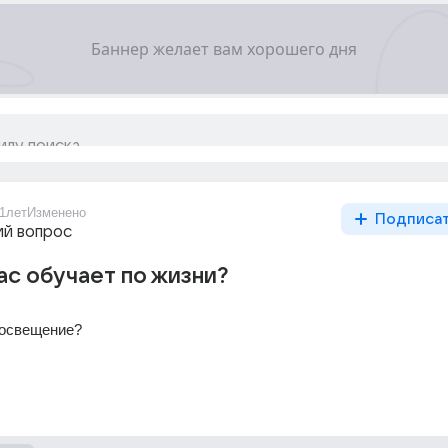
1лет
Изменено
Подписа
й вопрос
вас обучает по жизни?
росвещение?