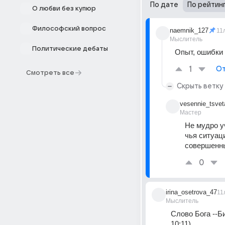
По дате
По рейтин
О любви без купюр
Философский вопрос
naemnik_127
11
Мыслитель
Политические дебаты
Опыт, ошибки 
1
От
Смотреть все
Скрыть ветку
vesennie_tsvet
Мастер
Не мудро у
чья ситуац
совершенны
0
irina_osetrova_47
11
Мыслитель
Слово Бога --Б
10:11).