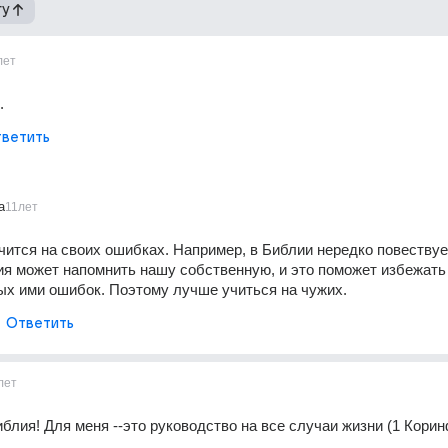
гу
лет
.
ветить
a
11лет
чится на своих ошибках. Например, в Библии нередко повествуетс
ия может напомнить нашу собственную, и это поможет избежать 
х ими ошибок. Поэтому лучше учиться на чужих.
Ответить
лет
иблия! Для меня --это руководство на все случаи жизни (1 Корин