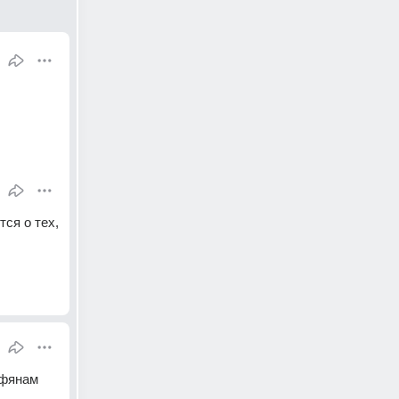
я о тех, 
фянам 