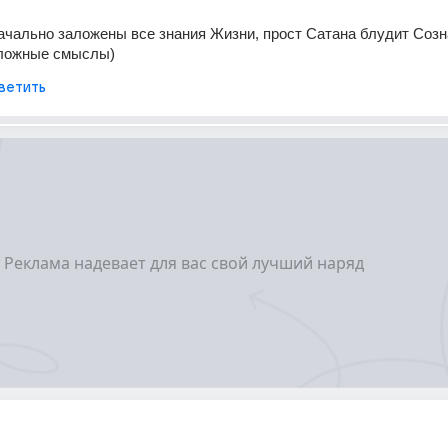
ачально заложены все знания Жизни, прост Сатана блудит Созна
ложные смыслы)
ветить