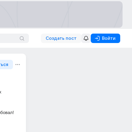
Создать пост
Войти
ться
 
обовал!