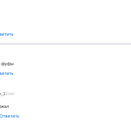
ветить
я фуфы
ветить
n_1
11лет
ржал
Ответить