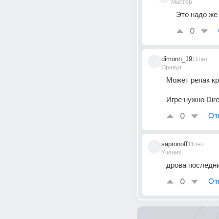
Мастер
Это надо же
0
dimonn_19
11лет
Оракул
Может репак кр
Игре нужно Dire
0
От
sapronoff
11лет
Ученик
дрова последн
0
От