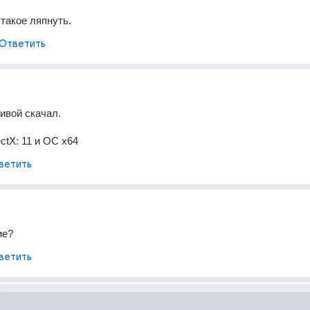
 такое ляпнуть.
Ответить
ивой скачал.
ctX: 11 и ОС х64
ветить
ие?
ветить