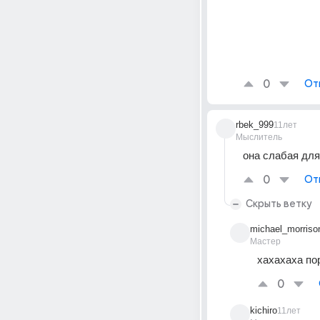
0
От
rbek_999
11лет
Мыслитель
она слабая дл
0
От
Скрыть ветку
michael_morriso
Мастер
хахахаха по
0
kichiro
11лет