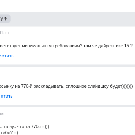
гу
11лет
тветствует минимальным требованиям? там че дайрект икс 15 ?
ветить
сынку на 770-й раскладывать, сплошное слайдшоу будет)))))))
етить
лет
. та ну.. что та 770я =)))
 тебя? =)