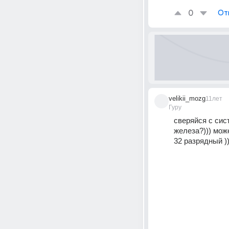
0
От
velikii_mozg
11лет
Гуру
сверяйся с сис
железа?))) може
32 разрядный ))