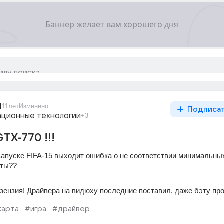
1
11лет
Изменено
Подписа
ционные технологии
+3
TX-770 !!!
запуске FIFA-15 выходит ошибка о не соответствии минимальных
рты??
изензия! Драйвера на видюху последние поставил, даже бэту пр
карта
#игра
#драйвер