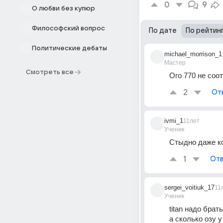
0
9
О любви без купюр
Философский вопрос
По дате
По рейтин
Политические дебаты
michael_morrison_1
Мастер
Смотреть все
Ого 770 не соо
2
От
ivmi_1
11лет
Ученик
Стыдно даже ко
1
Отв
sergei_voitiuk_17
11
Ученик
titan надо брать.
а сколько озу у