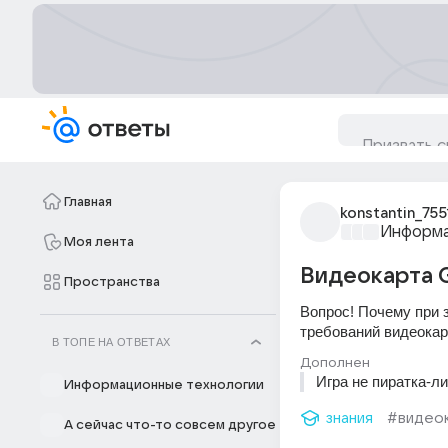
Главная
konstantin_755
Информа
Моя лента
Видеокарта G
Пространства
Вопрос! Почему при 
требований видеока
В ТОПЕ НА ОТВЕТАХ
Дополнен
Игра не пиратка-л
Информационные технологии
знания
#видео
А сейчас что-то совсем другое