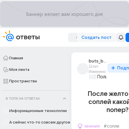
Создать пост
Главная
buts_buts_buts
11лет
Подп
Моя лента
Изменено
Политические
Пространства
После желто
В ТОПЕ НА ОТВЕТАХ
соплей како
попер?
Информационные технологии
А сейчас что-то совсем другое
мнения
#сопли