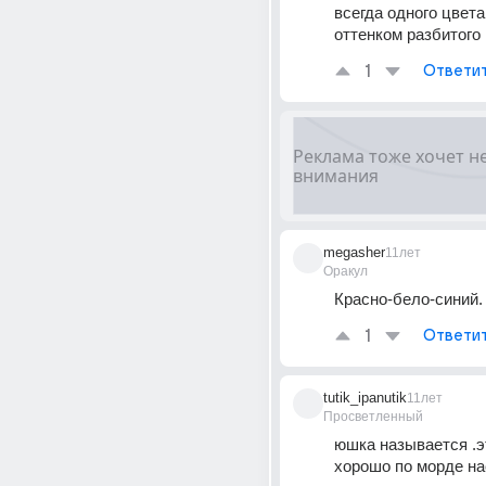
всегда одного цвета
оттенком разбитого 
1
Ответи
megasher
11лет
Оракул
Красно-бело-синий.
1
Ответи
tutik_ipanutik
11лет
Просветленный
юшка называется .эт
хорошо по морде нас