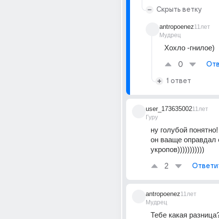
Скрыть ветку
antropoenez
11лет
Мудрец
Хохло -гнилое)
0
Отв
1 ответ
user_173635002
11лет
Гуру
ну голубой понятно! 
он вааще оправдал с
укропов)))))))))))
2
Ответи
antropoenez
11лет
Мудрец
Тебе какая разница?