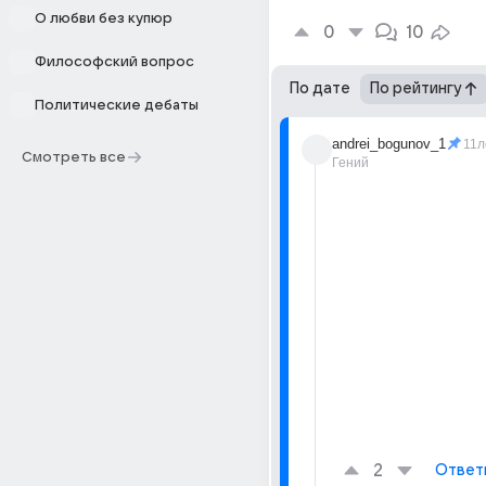
О любви без купюр
0
10
Философский вопрос
По дате
По рейтингу
Политические дебаты
andrei_bogunov_1
11л
Смотреть все
Гений
2
Ответ