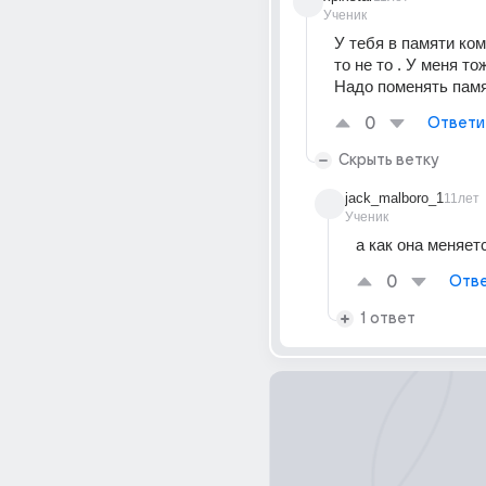
Ученик
У тебя в памяти ком
то не то . У меня тож
Надо поменять пам
0
Ответи
Скрыть ветку
jack_malboro_1
11лет
Ученик
а как она меняет
0
Отве
1 ответ