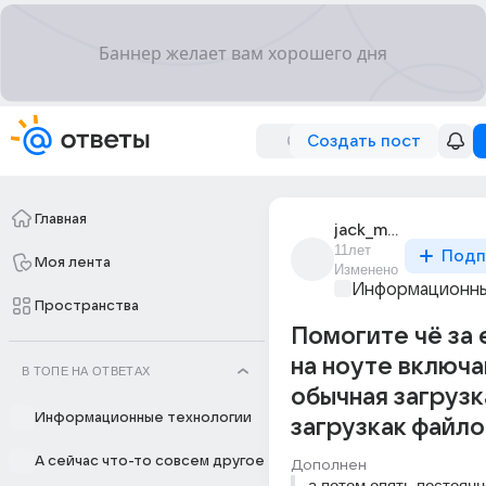
Создать пост
Главная
jack_malboro_1
11лет
Подп
Моя лента
Изменено
Информационны
Пространства
Помогите чё за
на ноуте включ
В ТОПЕ НА ОТВЕТАХ
обычная загрузк
Информационные технологии
загрузкак файло
А сейчас что-то совсем другое
Дополнен
а потом опять постоянн