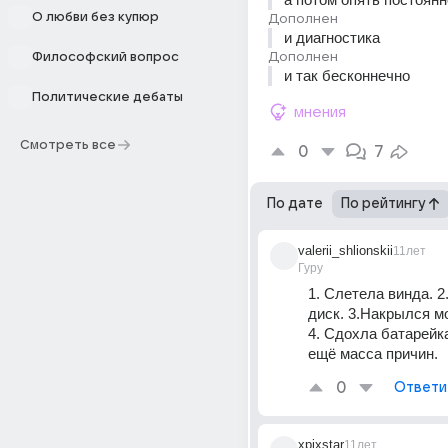
О любви без купюр
Дополнен
и диагностика
Дополнен
Философский вопрос
и так бесконнечно
Политические дебаты
мнения
Смотреть все
0
7
По дате
По рейтингу
valerii_shlionskii
11лет
Гуру
1. Слетела винда. 2
диск. 3.Накрылся мо
4. Сдохла батарейка
ещё масса причин.
0
Ответи
xpixstar
11лет